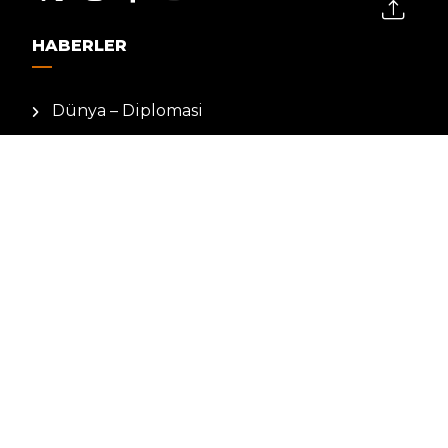
HABERLER
Dünya – Diplomasi
Kültür Sanat
Ekonomi – Emek
Bilim & Teknoloji
Spor
KVKK BILGILENDIRMESI
Kamera Aydınlatma Metni
Hizmet Şartları