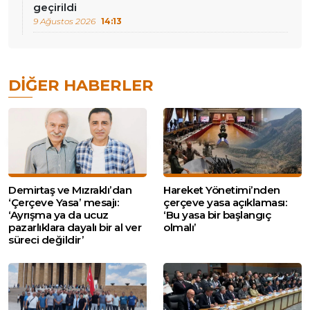
geçirildi
9 Ağustos 2026
14:13
DIĞER HABERLER
Demirtaş ve Mızraklı’dan
Hareket Yönetimi’nden
‘Çerçeve Yasa’ mesajı:
çerçeve yasa açıklaması:
‘Ayrışma ya da ucuz
‘Bu yasa bir başlangıç
pazarlıklara dayalı bir al ver
olmalı’
süreci değildir’