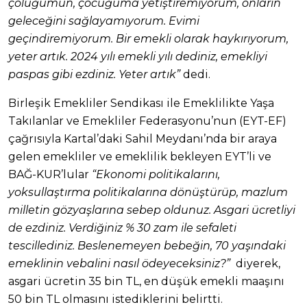
çoluğumun, çocuğuma yetiştiremiyorum, onların
geleceğini sağlayamıyorum. Evimi
geçindiremiyorum. Bir emekli olarak haykırıyorum,
yeter artık. 2024 yılı emekli yılı dediniz, emekliyi
paspas gibi ezdiniz. Yeter artık”
dedi.
Birleşik Emekliler Sendikası ile Emeklilikte Yaşa
Takılanlar ve Emekliler Federasyonu’nun (EYT-EF)
çağrısıyla Kartal’daki Sahil Meydanı’nda bir araya
gelen emekliler ve emeklilik bekleyen EYT’li ve
BAĞ-KUR’lular
“Ekonomi politikalarını,
yoksullaştırma politikalarına dönüştürüp, mazlum
milletin gözyaşlarına sebep oldunuz. Asgari ücretliyi
de ezdiniz. Verdiğiniz % 30 zam ile sefaleti
tescillediniz. Beslenemeyen bebeğin, 70 yaşındaki
emeklinin vebalini nasıl ödeyeceksiniz?”
diyerek,
asgari ücretin 35 bin TL, en düşük emekli maaşını
50 bin TL olmasını istediklerini belirtti.