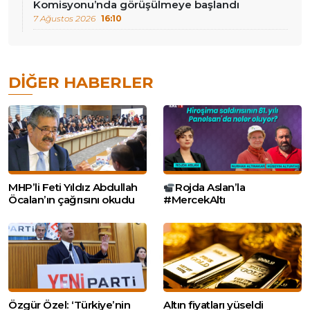
Komisyonu’nda görüşülmeye başlandı
7 Ağustos 2026
16:10
DIĞER HABERLER
MHP’li Feti Yıldız Abdullah
Rojda Aslan’la
Öcalan’ın çağrısını okudu
#MercekAltı
Özgür Özel: ‘Türkiye’nin
Altın fiyatları yüseldi