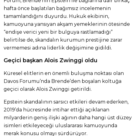
Forum, Brende’nin Epstein ile bağlarına dair birkaç
hafta önce başlatılan bağımsız incelemenin
tamamlandığını duyurdu. Hukuk ekibinin,
kamuoyuna yansıyan akşam yemeklerinin ötesinde
“endişe verici yeni bir bulguya rastlamadığı”
belirtilse de, skandalın kurumun prestijine zarar
vermemesi adına liderlik değişimine gidildi.
Geçici başkan Alois ⁠Zwinggi oldu
Küresel elitlerin en önemli buluşma noktası olan
Davos Forumu’nda Brende’den boşalan koltuğa
geçici olarak Alois ⁠Zwinggi getirildi.
Epstein skandalının sarsıcı etkileri devam ederken,
2019’da hücresinde intihar ettiği açıklanan
milyarderin geniş ilişki ağının daha hangi üst düzey
isimleri etkileyeceği uluslararası kamuoyunda
merak konusu olmayı sürdürüyor.