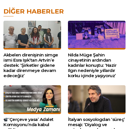
DIĞER HABERLER
Akbelen direnişinin simge
Nilda Müge Şahin
ismi Esra Işık’tan Artvin’e
cinayetinin ardından
destek: ‘Şirketler gidene
kadınlar konuştu: ‘Nazir
kadar direnmeye devam
Ilgın nedeniyle yıllardır
edeceğiz’
korku içinde yaşıyoruz’
‘Çerçeve yasa’ Adalet
İtalyan sosyologdan ‘süreç’
Komisyonu’nda kabul
mesajı: ‘Diyalog ve