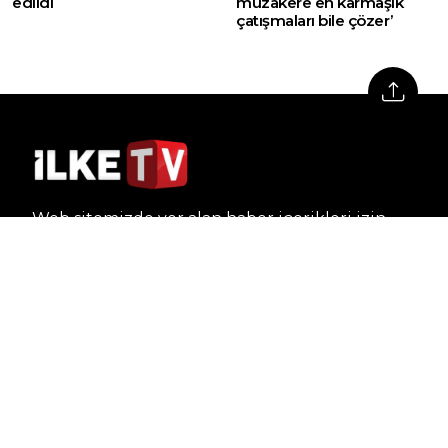
edildi
müzakere en karmaşık
çatışmaları bile çözer’
Web sitemizde yer alan haber içerikleri izin
alınmadan, kaynak gösterilerek dahi iktibas
edilemez. Kanuna aykırı ve izinsiz olarak
kopyalanamaz, başka yerde yayınlanamaz.
HABERLER