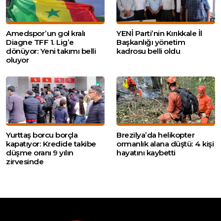
Amedspor’un gol kralı
YENİ Parti’nin Kırıkkale İl
Diagne TFF 1. Lig’e
Başkanlığı yönetim
dönüyor: Yeni takımı belli
kadrosu belli oldu
oluyor
Yurttaş borcu borçla
Brezilya’da helikopter
kapatıyor: Kredide takibe
ormanlık alana düştü: 4 kişi
düşme oranı 9 yılın
hayatını kaybetti
zirvesinde