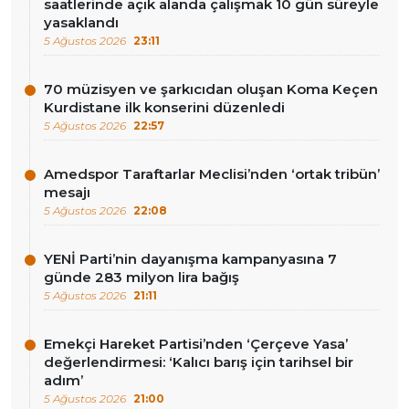
saatlerinde açık alanda çalışmak 10 gün süreyle
yasaklandı
5 Ağustos 2026
23:11
70 müzisyen ve şarkıcıdan oluşan Koma Keçen
Kurdistane ilk konserini düzenledi
5 Ağustos 2026
22:57
Amedspor Taraftarlar Meclisi’nden ‘ortak tribün’
mesajı
5 Ağustos 2026
22:08
YENİ Parti’nin dayanışma kampanyasına 7
günde 283 milyon lira bağış
5 Ağustos 2026
21:11
Emekçi Hareket Partisi’nden ‘Çerçeve Yasa’
değerlendirmesi: ‘Kalıcı barış için tarihsel bir
adım’
5 Ağustos 2026
21:00