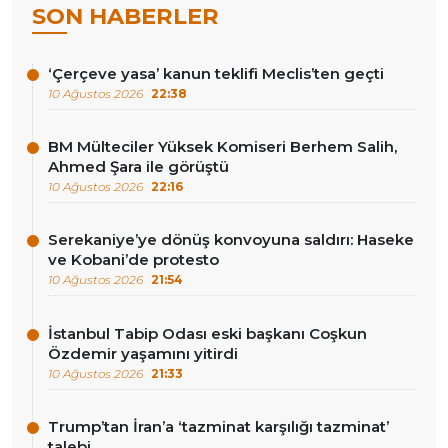
SON HABERLER
‘Çerçeve yasa’ kanun teklifi Meclis’ten geçti
10 Ağustos 2026
22:38
BM Mülteciler Yüksek Komiseri Berhem Salih,
Ahmed Şara ile görüştü
10 Ağustos 2026
22:16
Serekaniye’ye dönüş konvoyuna saldırı: Haseke
ve Kobani’de protesto
10 Ağustos 2026
21:54
İstanbul Tabip Odası eski başkanı Coşkun
Özdemir yaşamını yitirdi
10 Ağustos 2026
21:33
Trump’tan İran’a ‘tazminat karşılığı tazminat’
talebi