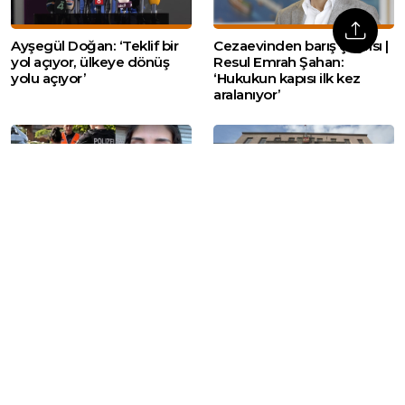
Ayşegül Doğan: ‘Teklif bir
Cezaevinden barış çağrısı |
yol açıyor, ülkeye dönüş
Resul Emrah Şahan:
yolu açıyor’
‘Hukukun kapısı ilk kez
aralanıyor’
İsviçre’nin sınır dışı ettiği
Milli Savunma Bakanlığı:
Bahar Yalçınkaya
‘Kalıcı barış için her tedbir
tutuklandı: 15 aylık
alınacak’
bebeğiyle cezaevinde