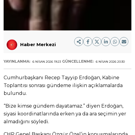
Haber Merkezi
YAYINLANMA:
GÜNCELLENME:
6 NISAN 2026 19:23
6 NISAN 2026 20:30
Cumhurbaşkanı Recep Tayyip Erdoğan, Kabine
Toplantısı sonrası gündeme ilişkin açıklamalarda
bulundu.
“Bize kimse gündem dayatamaz.” diyen Erdoğan,
siyasi koordinatlarında erken ya da ara seçimin yer
almadığını söyledi.
CHP Genel Başkanı Özgür Özel’in konuşmalarında