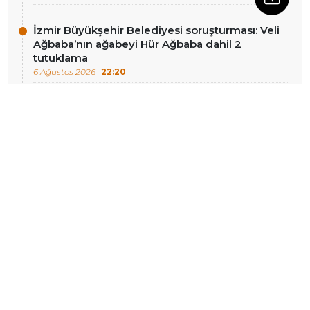
İzmir Büyükşehir Belediyesi soruşturması: Veli
Ağbaba’nın ağabeyi Hür Ağbaba dahil 2
tutuklama
6 Ağustos 2026
22:20
DIĞER HABERLER
İran Meclis Başkanı’ndan
Ummahan Korkut davası
ABD’ye ‘taahhütlerinizi
Yargıtay’a taşındı
yerine getirin’ çağrısı