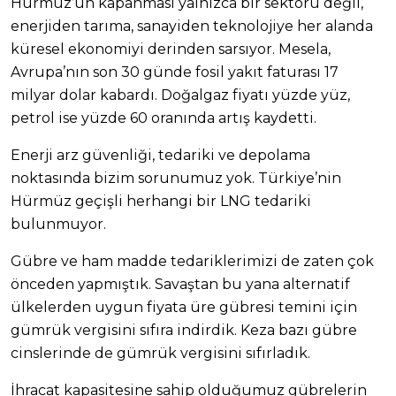
Hürmüz’ün kapanması yalnızca bir sektörü değil,
enerjiden tarıma, sanayiden teknolojiye her alanda
küresel ekonomiyi derinden sarsıyor. Mesela,
Avrupa’nın son 30 günde fosil yakıt faturası 17
milyar dolar kabardı. Doğalgaz fiyatı yüzde yüz,
petrol ise yüzde 60 oranında artış kaydetti.
Enerji arz güvenliği, tedariki ve depolama
noktasında bizim sorunumuz yok. Türkiye’nin
Hürmüz geçişli herhangi bir LNG tedariki
bulunmuyor.
Gübre ve ham madde tedariklerimizi de zaten çok
önceden yapmıştık. Savaştan bu yana alternatif
ülkelerden uygun fiyata üre gübresi temini için
gümrük vergisini sıfıra indirdik. Keza bazı gübre
cinslerinde de gümrük vergisini sıfırladık.
İhracat kapasitesine sahip olduğumuz gübrelerin