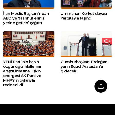
İran Meclis Başkanı’ndan
Ummahan Korkut davası
ABD’ye ‘taahhütlerinizi
Yargıtay’a taşındı
yerine getirin’ çağrısı
YENİ Parti’nin basın
Cumhurbaşkanı Erdoğan
özgürlüğü ihlallerinin
yarın Suudi Arabistan’a
araştırılmasına ilişkin
gidecek
önergesi AK Parti ve
MHP’nin oylarıyla
reddedildi