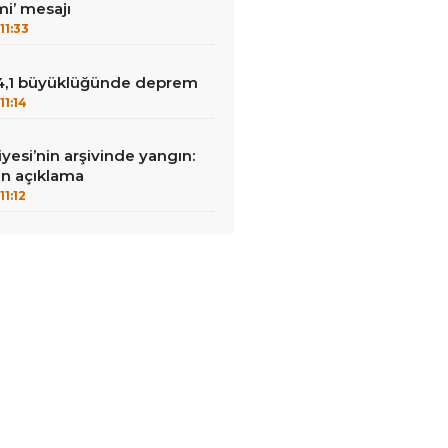
i’ mesajı
11:33
4,1 büyüklüğünde deprem
11:14
yesi’nin arşivinde yangın:
an açıklama
11:12