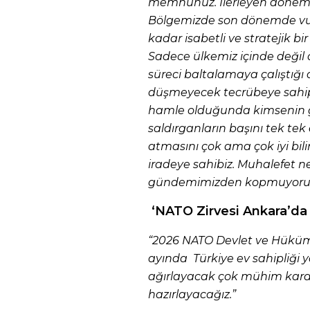
memnunuz. İlerleyen dönemd
Bölgemizde son dönemde vuk
kadar isabetli ve stratejik bi
Sadece ülkemiz içinde değil 
süreci baltalamaya çalıştığı 
düşmeyecek tecrübeye sahip.
hamle olduğunda kimsenin 
saldırganların başını tek tek
atmasını çok ama çok iyi bil
iradeye sahibiz. Muhalefet ne
gündemimizden kopmuyoruz
‘NATO Zirvesi Ankara’da 
“2026 NATO Devlet ve Hüküm
ayında Türkiye ev sahipliği 
ağırlayacak çok mühim kara
hazırlayacağız.”