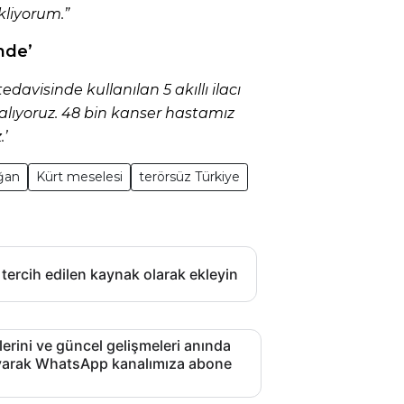
liyorum.”
nde’
tedavisinde kullanılan 5 akıllı ilacı
ıyoruz. 48 bin kanser hastamız
.’
ğan
Kürt meselesi
terörsüz Türkiye
 tercih edilen kaynak olarak ekleyin
lerini ve güncel gelişmeleri anında
layarak WhatsApp kanalımıza abone