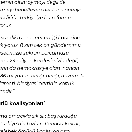
stemin altını oymayı değil de
irmeyi hedefleyen her türlü öneriyi
ndiririz. Türkiye’ye bu reformu
oruz.
 sandıkta emanet ettiği iradesine
ıkıyoruz. Bizim tek bir gündemimiz
yasetimizle şükran borcumuzu
ren 29 milyon kardeşimizin değil,
şların da demokrasiye olan inancını
6 milyonun birliği, dirliği, huzuru ile
meti, bir siyasi partinin koltuk
mdir.”
lü koalisyonları’
ma amacıyla sık sık başvurduğu
 Türkiye’nin tozlu raflarında kalmış
i kelebek ömürlü koalisyonların