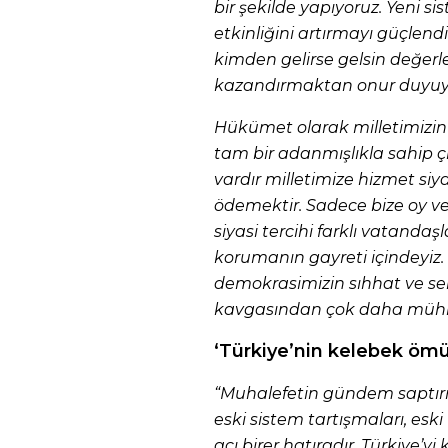
bir şekilde yapıyoruz. Yeni si
etkinliğini artırmayı güçlend
kimden gelirse gelsin değerle
kazandırmaktan onur duyuy
Hükümet olarak milletimizin
tam bir adanmışlıkla sahip ç
vardır milletimize hizmet si
ödemektir. Sadece bize oy ve
siyasi tercihi farklı vatanda
korumanın gayreti içindeyiz. 8
demokrasimizin sıhhat ve sela
kavgasından çok daha mühi
‘Türkiye’nin kelebek ömür
“Muhalefetin gündem saptır
eski sistem tartışmaları, eski
acı birer hatıradır. Türkiye’y