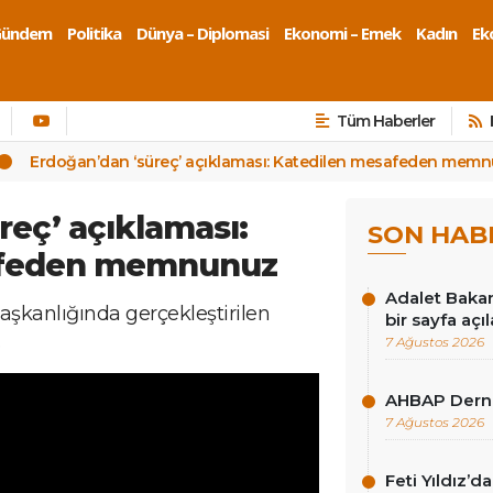
Gündem
Politika
Dünya – Diplomasi
Ekonomi – Emek
Kadın
Eko
Tüm Haberler
Erdoğan’dan ‘süreç’ açıklaması: Katedilen mesafeden mem
reç’ açıklaması:
SON HAB
afeden memnunuz
Adalet Baka
kanlığında gerçekleştirilen
bir sayfa açı
7 Ağustos 2026
AHBAP Derne
7 Ağustos 2026
Feti Yıldız’