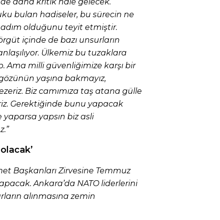
e daha kritik hale gelecek.
u bulan hadiseler, bu sürecin ne
r adım olduğunu teyit etmiştir.
örgüt içinde de bazı unsurların
anlaşılıyor. Ülkemiz bu tuzaklara
 Ama milli güvenliğimize karşı bir
gözünün yaşına bakmayız,
 ezeriz. Biz camımıza taş atana gülle
iriz. Gerektiğinde bunu yapacak
 yaparsa yapsın biz asli
.”
olacak’
et Başkanları Zirvesine Temmuz
yapacak. Ankara’da NATO liderlerini
rların alınmasına zemin