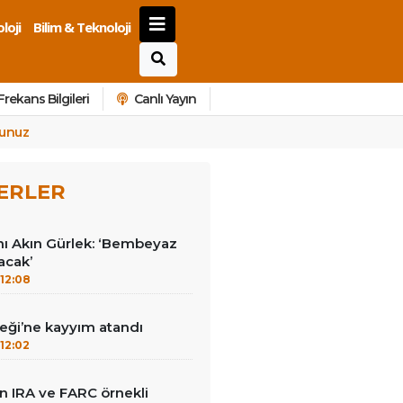
loji
Bilim & Teknoloji
Frekans Bilgileri
Canlı Yayın
nunuz
ERLER
nı Akın Gürlek: ‘Bembeyaz
lacak’
12:08
ği’ne kayyım atandı
12:02
dan IRA ve FARC örnekli