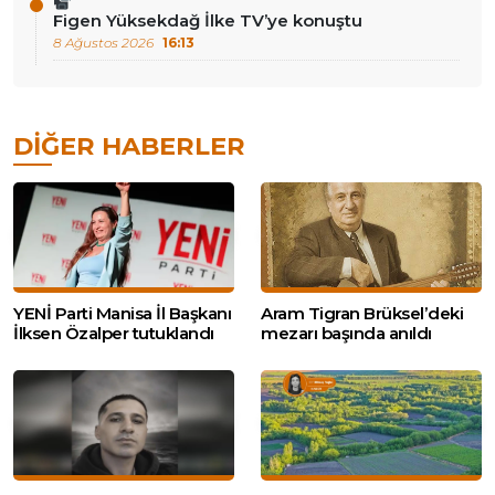
Figen Yüksekdağ İlke TV’ye konuştu
8 Ağustos 2026
16:13
DIĞER HABERLER
YENİ Parti Manisa İl Başkanı
Aram Tigran Brüksel’deki
İlksen Özalper tutuklandı
mezarı başında anıldı