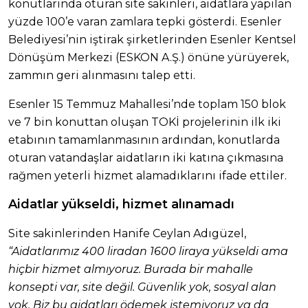
konutlarında oturan site sakinleri, aidatlara yapılan
yüzde 100’e varan zamlara tepki gösterdi. Esenler
Belediyesi’nin iştirak şirketlerinden Esenler Kentsel
Dönüşüm Merkezi (ESKON A.Ş.) önüne yürüyerek,
zammın geri alınmasını talep etti.
Esenler 15 Temmuz Mahallesi’nde toplam 150 blok
ve 7 bin konuttan oluşan TOKİ projelerinin ilk iki
etabının tamamlanmasının ardından, konutlarda
oturan vatandaşlar aidatların iki katına çıkmasına
rağmen yeterli hizmet alamadıklarını ifade ettiler.
Aidatlar yükseldi, hizmet alınamadı
Site sakinlerinden Hanife Ceylan Adıgüzel,
“Aidatlarımız 400 liradan 1600 liraya yükseldi ama
hiçbir hizmet almıyoruz. Burada bir mahalle
konsepti var, site değil. Güvenlik yok, sosyal alan
yok. Biz bu aidatları ödemek istemiyoruz ya da