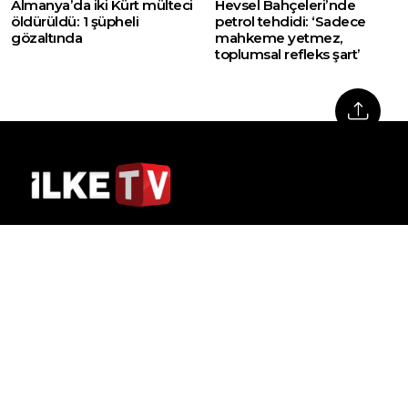
Almanya’da iki Kürt mülteci
Hevsel Bahçeleri’nde
öldürüldü: 1 şüpheli
petrol tehdidi: ‘Sadece
gözaltında
mahkeme yetmez,
toplumsal refleks şart’
Web sitemizde yer alan haber içerikleri izin
alınmadan, kaynak gösterilerek dahi iktibas
edilemez. Kanuna aykırı ve izinsiz olarak
kopyalanamaz, başka yerde yayınlanamaz.
HABERLER