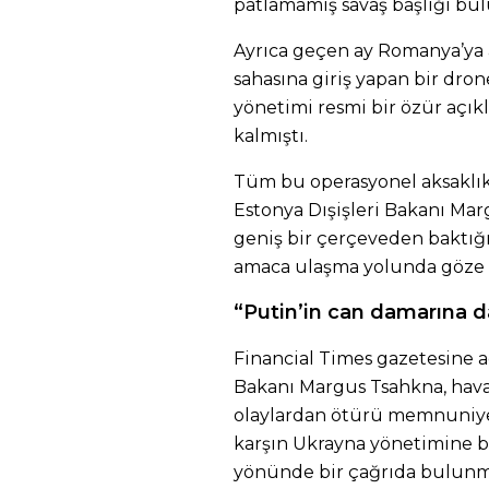
patlamamış savaş başlığı bulu
Ayrıca geçen ay Romanya’ya a
sahasına giriş yapan bir dr
yönetimi resmi bir özür aç
kalmıştı.
Tüm bu operasyonel aksaklık
Estonya Dışişleri Bakanı Mar
geniş bir çerçeveden baktığ
amaca ulaşma yolunda göze al
“Putin’in can damarına d
Financial Times gazetesine a
Bakanı Margus Tsahkna, hava 
olaylardan ötürü memnuniye
karşın Ukrayna yönetimine b
yönünde bir çağrıda bulunm