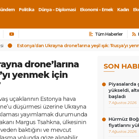
Gündem
Politika
Dünya – Diplomasi
Ekonomi – Emek
Kadın
Eko
Tüm Haberler
si
Estonya’dan Ukrayna drone’larına yeşil ışık: ‘Rusya’yı yen
ayna drone’larına
SON HAB
a’yı yenmek için
’
Piyasalarda g
yükseldi, alt
başladı
vaş uçaklarının Estonya hava
7 Ağustos 2026
rone’u düşürmesi üzerine Ukrayna
açıklaması yayımlamak durumunda
Hürmüz Boğaz
 Bakanı Margus Tsahkna, ülkesinin
fiyatlarını yü
eveden baktığını ve mevcut
7 Ağustos 2026
aşma yolunda göze alınabilir