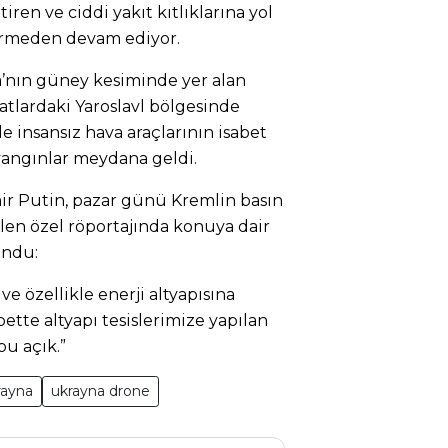
ren ve ciddi yakıt kıtlıklarına yol
vermeden devam ediyor.
’nın güney kesiminde yer alan
atlardaki Yaroslavl bölgesinde
e insansız hava araçlarının isabet
angınlar meydana geldi.
ir Putin, pazar günü Kremlin basın
ilen özel röportajında konuya dair
undu:
 ve özellikle enerji altyapısına
lbette altyapı tesislerimize yapılan
bu açık.”
rayna
ukrayna drone