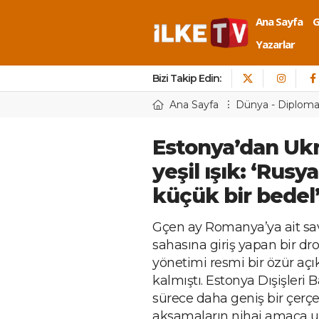
Ana Sayfa
Yazarlar
Bizi Takip Edin:
Ana Sayfa
Dünya - Diploma
Estonya’dan Ukr
yeşil ışık: ‘Rusy
küçük bir bedel
Gçen ay Romanya’ya ait sa
sahasına giriş yapan bir d
yönetimi resmi bir özür 
kalmıştı. Estonya Dışişleri
sürece daha geniş bir çerç
aksamaların nihai amaca ul