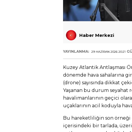
Haber Merkezi
YAYINLANMA:
GÜ
29 HAZIRAN 2026 20:21
Kuzey Atlantik Antlaşması Ö
dönemde hava sahalarına gire
(drone) sayısında dikkat çeki
Yaşanan bu durum seyahat ro
havalimanlarının geçici olara
uçaklarının acil koduyla ha
Bu hareketliliğin son örneği 
içerisindeki bir tarlada, üze