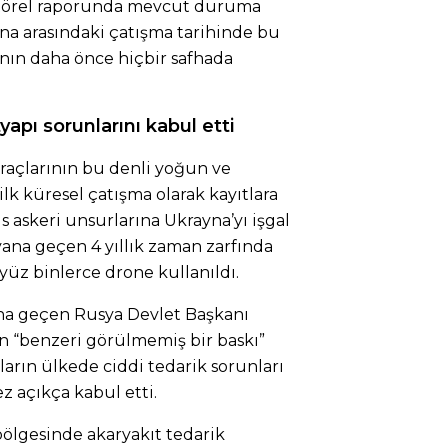
sektörel raporunda mevcut duruma
ayna arasındaki çatışma tarihinde bu
nın daha önce hiçbir safhada
tyapı sorunlarını kabul etti
araçlarının bu denli yoğun ve
 ilk küresel çatışma olarak kayıtlara
s askeri unsurlarına Ukrayna’yı işgal
na geçen 4 yıllık zaman zarfında
yüz binlerce drone kullanıldı.
ına geçen Rusya Devlet Başkanı
an “benzeri görülmemiş bir baskı”
rın ülkede ciddi tedarik sorunları
kez açıkça kabul etti.
ölgesinde akaryakıt tedarik