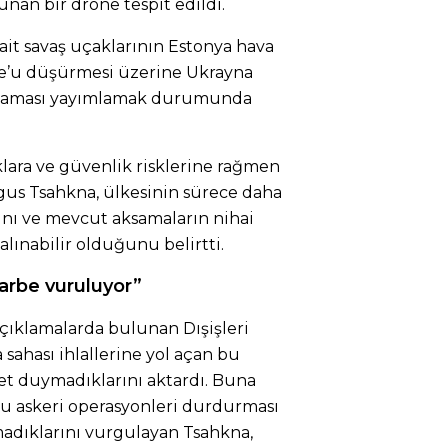
nan bir drone tespit edildi.
it savaş uçaklarının Estonya hava
one’u düşürmesi üzerine Ukrayna
ıklaması yayımlamak durumunda
lara ve güvenlik risklerine rağmen
gus Tsahkna, ülkesinin sürece daha
ını ve mevcut aksamaların nihai
ınabilir olduğunu belirtti.
arbe vuruluyor”
çıklamalarda bulunan Dışişleri
sahası ihlallerine yol açan bu
t duymadıklarını aktardı. Buna
u askeri operasyonleri durdurması
adıklarını vurgulayan Tsahkna,