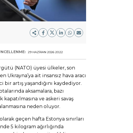
NCELLENME:
29 HAZIRAN 2026 20:22
rgütü (NATO) üyesi ülkeler, son
n Ukrayna’ya ait insansız hava aracı
ci bir artış yaşandığını kaydediyor.
talarında aksamalara, bazı
k kapatılmasına ve askeri savaş
valanmasına neden oluyor.
olarak geçen hafta Estonya sınırları
rinde 5 kilogram ağırlığında