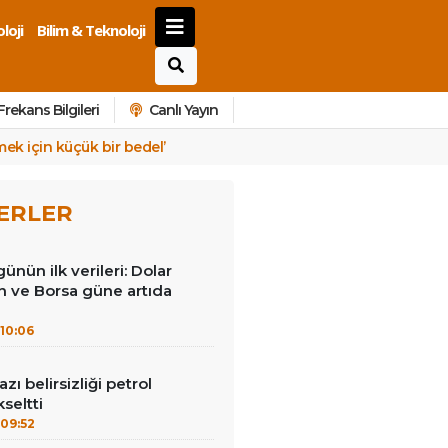
loji
Bilim & Teknoloji
Frekans Bilgileri
Canlı Yayın
mek için küçük bir bedel’
ERLER
ünün ilk verileri: Dolar
ın ve Borsa güne artıda
10:06
ı belirsizliği petrol
kseltti
09:52