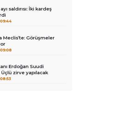
ayı saldırısı: İki kardeş
rdi
09:44
 Meclis’te: Görüşmeler
yor
09:08
anı Erdoğan Suudi
 Üçlü zirve yapılacak
08:53