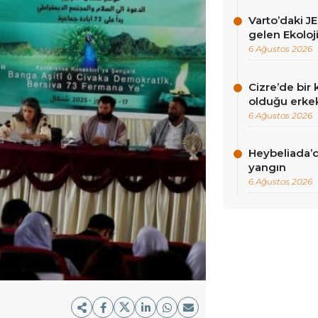
Varto’daki J
gelen Ekoloj
6 Ağustos 2026
Cizre’de bi
olduğu erkek
6 Ağustos 2026
Heybeliada’
yangın
6 Ağustos 2026