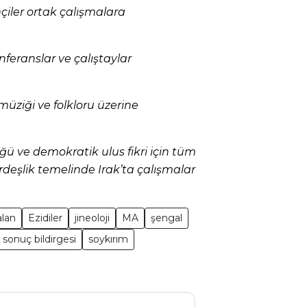
çiler ortak çalışmalara
feranslar ve çalıştaylar
 müziği ve folkloru üzerine
ğü ve demokratik ulus fikri için tüm
rdeşlik temelinde Irak’ta çalışmalar
alan
Ezidiler
jineoloji
MA
şengal
sonuç bildirgesi
soykırım