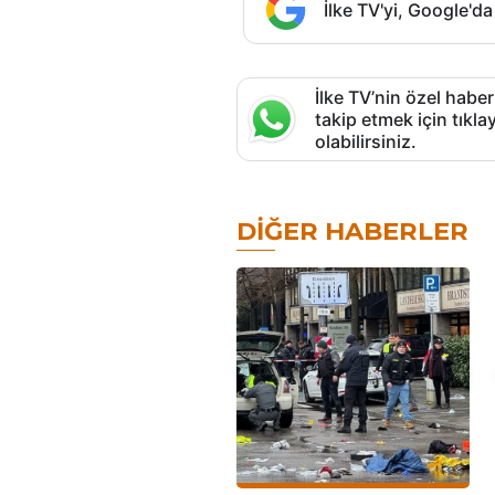
İlke TV'yi, Google'da
İlke TV’nin özel haber
takip etmek için tık
olabilirsiniz.
DIĞER HABERLER