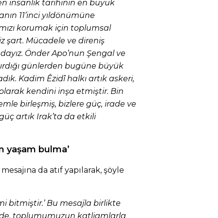
en insanlık tarihinin en büyük
manın 11’inci yıldönümüne
ğımızı korumak için toplumsal
 şart. Mücadele ve direniş
ndayız. Önder Apo’nun Şengal ve
ğırdığı günlerden bugüne büyük
dık. Kadim Êzidî halkı artık askeri,
olarak kendini inşa etmiştir. Bin
temle birleşmiş, bizlere güç, irade ve
üç artık Irak’ta da etkili
en yaşam bulma’
mesajına da atıf yapılarak, şöyle
i bitmiştir.’ Bu mesajla birlikte
ade, toplumumuzun katliamlarla