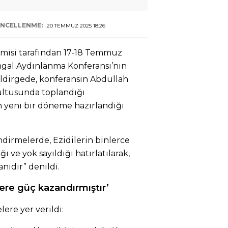
NCELLENME:
20 TEMMUZ 2025 18:26
emisi tarafından 17-18 Temmuz
gal Aydınlanma Konferansı’nın
Bildirgede, konferansın Abdullah
ultusunda toplandığı
n yeni bir döneme hazırlandığı
dirmelerde, Ezidilerin binlerce
ı ve yok sayıldığı hatırlatılarak,
nıdır” denildi.
zlere güç kazandırmıştır’
lere yer verildi: