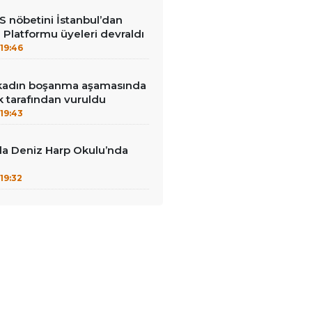
ES nöbetini İstanbul’dan
i Platformu üyeleri devraldı
19:46
r kadın boşanma aşamasında
 tarafından vuruldu
19:43
da Deniz Harp Okulu’nda
19:32