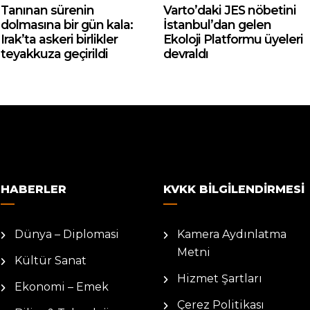
Tanınan sürenin
Varto’daki JES nöbetini
dolmasına bir gün kala:
İstanbul’dan gelen
Irak’ta askeri birlikler
Ekoloji Platformu üyeleri
teyakkuza geçirildi
devraldı
HABERLER
KVKK BILGILENDIRMESI
Dünya – Diplomasi
Kamera Aydınlatma
Metni
Kültür Sanat
Hizmet Şartları
Ekonomi – Emek
Çerez Politikası