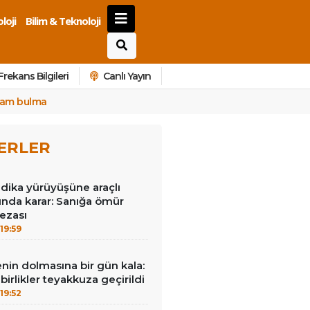
loji
Bilim & Teknoloji
Frekans Bilgileri
Canlı Yayın
aşam bulma
ERLER
dika yürüyüşüne araçlı
sında karar: Sanığa ömür
ezası
19:59
nin dolmasına bir gün kala:
i birlikler teyakkuza geçirildi
19:52