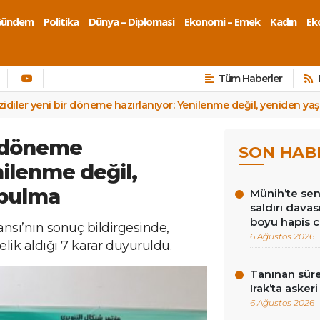
Gündem
Politika
Dünya – Diplomasi
Ekonomi – Emek
Kadın
Eko
Tüm Haberler
zidiler yeni bir döneme hazırlanıyor: Yenilenme değil, yeniden y
r döneme
SON HAB
nilenme değil,
 bulma
Münih’te sen
saldırı dava
boyu hapis c
sı’nın sonuç bildirgesinde,
6 Ağustos 2026
lik aldığı 7 karar duyuruldu.
Tanınan süre
Irak’ta asker
6 Ağustos 2026