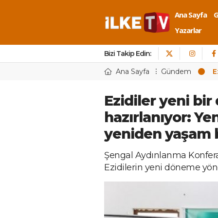
Ana Sayfa
Yazarlar
Bizi Takip Edin:
Ana Sayfa
Gündem
E
Ezidiler yeni bi
hazırlanıyor: Ye
yeniden yaşam
Şengal Aydınlanma Konferan
Ezidilerin yeni döneme yöne