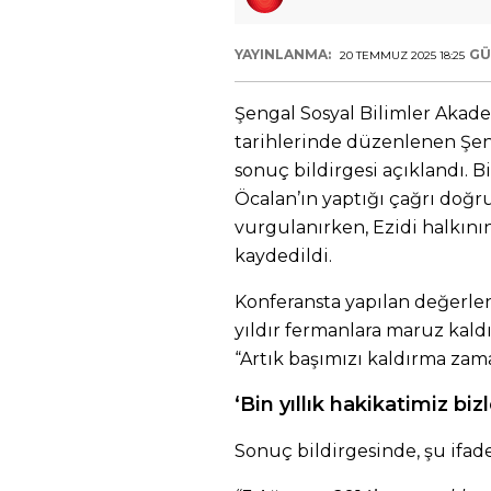
YAYINLANMA:
GÜ
20 TEMMUZ 2025 18:25
Şengal Sosyal Bilimler Akad
tarihlerinde düzenlenen Şen
sonuç bildirgesi açıklandı. 
Öcalan’ın yaptığı çağrı doğr
vurgulanırken, Ezidi halkını
kaydedildi.
Konferansta yapılan değerlen
yıldır fermanlara maruz kaldığ
“Artık başımızı kaldırma zama
‘Bin yıllık hakikatimiz bi
Sonuç bildirgesinde, şu ifade