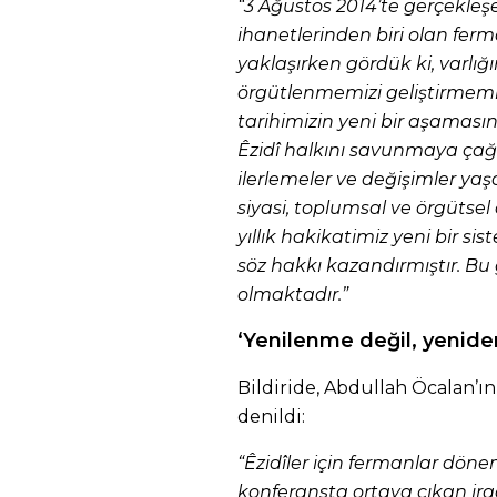
“3 Ağustos 2014’te gerçekleş
ihanetlerinden biri olan fer
yaklaşırken gördük ki, varlı
örgütlenmemizi geliştirmemiz
tarihimizin yeni bir aşaması
Êzidî halkını savunmaya ça
ilerlemeler ve değişimler yaşa
siyasi, toplumsal ve örgütsel 
yıllık hakikatimiz yeni bir sis
söz hakkı kazandırmıştır. Bu g
olmaktadır.”
‘Yenilenme değil, yenid
Bildiride, Abdullah Öcalan’ın 
denildi:
“Êzidîler için fermanlar dönem
konferansta ortaya çıkan ir