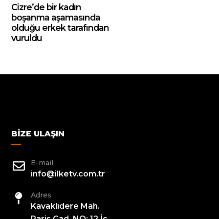
Cizre’de bir kadın
boşanma aşamasında
olduğu erkek tarafından
vuruldu
BIZE ULAŞIN
E-mail
info@ilketv.com.tr
Adres
Kavaklıdere Mah.
Paris Cad. NO: 12 İç