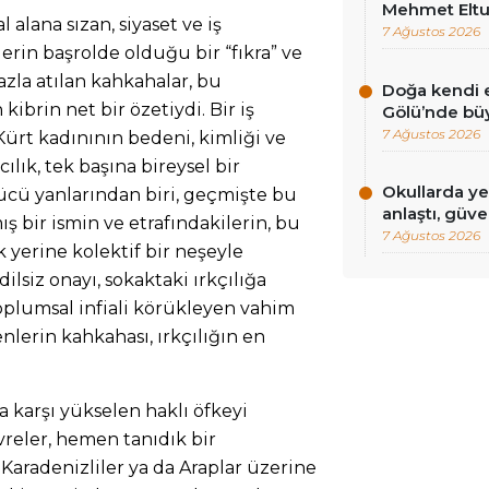
Mehmet Eltut
alana sızan, siyaset ve iş
7 Ağustos 2026
erin başrolde olduğu bir “fıkra” ve
zla atılan kahkahalar, bu
Doğa kendi e
kibrin net bir özetiydi. Bir iş
Gölü’nde bü
7 Ağustos 2026
Kürt kadınının bedeni, kimliği ve
ılık, tek başına bireysel bir
Okullarda ye
tücü yanlarından biri, geçmişte bu
anlaştı, güv
ş bir ismin ve etrafındakilerin, bu
7 Ağustos 2026
 yerine kolektif bir neşeyle
ilsiz onayı, sokaktaki ırkçılığa
 toplumsal infiali körükleyen vahim
nlerin kahkahası, ırkçılığın en
a karşı yükselen haklı öfkeyi
reler, hemen tanıdık bir
 Karadenizliler ya da Araplar üzerine