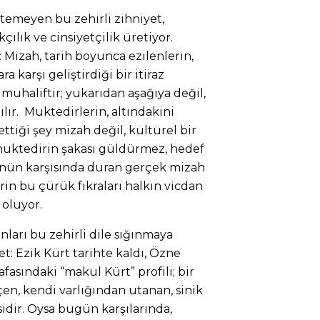
emeyen bu zehirli zihniyet,
çılık ve cinsiyetçilik üretiyor.
: Mizah, tarih boyunca ezilenlerin,
a karşı geliştirdiği bir itiraz
 muhaliftir; yukarıdan aşağıya değil,
lır. Muktedirlerin, altındakini
ttiği şey mizah değil, kültürel bir
 muktedirin şakası güldürmez, hedef
ünün karşısında duran gerçek mizah
in bu çürük fıkraları halkın vicdan
oluyor.
 onları bu zehirli dile sığınmaya
et: Ezik Kürt tarihte kaldı, Özne
fasındaki “makul Kürt” profili; bir
en, kendi varlığından utanan, sinik
sidir. Oysa bugün karşılarında,