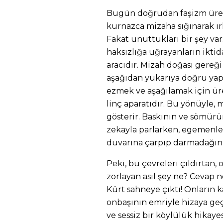
​Bugün doğrudan faşizm üret
kurnazca mizaha sığınarak ırk
Fakat unuttukları bir şey var
haksızlığa uğrayanların iktidar
aracıdır. Mizah doğası gereği
aşağıdan yukarıya doğru yapı
ezmek ve aşağılamak için üre
linç aparatıdır. Bu yönüyle,
gösterir. Baskının ve sömür
zekayla parlarken, egemenler
duvarına çarpıp darmadağın 
​Peki, bu çevreleri çıldırtan,
zorlayan asıl şey ne? Cevap n
Kürt sahneye çıktı! Onların ka
onbaşının emriyle hizaya geç
ve sessiz bir köylülük hikaye