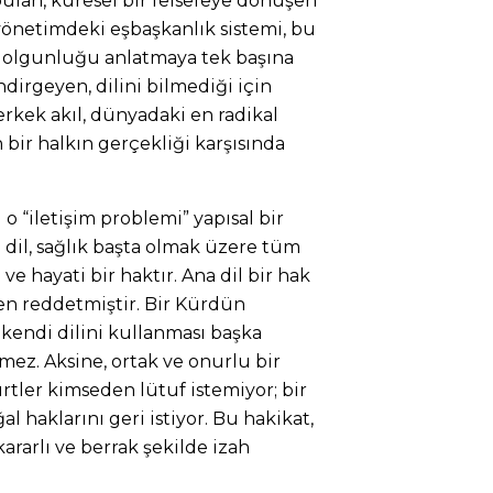
lan, küresel bir felsefeye dönüşen
e yönetimdeki eşbaşkanlık sistemi, bu
l olgunluğu anlatmaya tek başına
ndirgeyen, dilini bilmediği için
erkek akıl, dünyadaki en radikal
 bir halkın gerçekliği karşısında
o “iletişim problemi” yapısal bir
dil, sağlık başta olmak üzere tüm
 hayati bir haktır. Ana dil bir hak
aten reddetmiştir. Bir Kürdün
 kendi dilini kullanması başka
mez. Aksine, ortak ve onurlu bir
rtler kimseden lütuf istemiyor; bir
al haklarını geri istiyor. Bu hakikat,
rarlı ve berrak şekilde izah