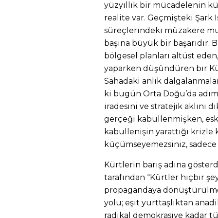
yüzyıllık bir mücadelenin 
realite var. Geçmişteki Şark I
süreçlerindeki müzakere muh
başına büyük bir başarıdır. 
bölgesel planları altüst eden
yaparken düşündüren bir Kür
Sahadaki anlık dalgalanmala
ki bugün Orta Doğu’da adım
iradesini ve stratejik aklını
gerçeği kabullenmişken, esk
kabullenişin yarattığı krizle
küçümseyemezsiniz, sadece o
​Kürtlerin barış adına gösterd
tarafından “Kürtler hiçbir şey
propagandaya dönüştürülmek 
yolu; eşit yurttaşlıktan ana
radikal demokrasiye kadar t