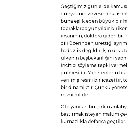
Geçtiğimiz günlerde kamusal 
dünyasının zirvesindeki isiml
buna eşlik eden büyük bir ha
topraklarda yüz yıldır biriken 
insanının, doktora giden bir 
dili üzerinden ürettiği ayrımc
hadsizlik değildir. İşin ürkü
ülkenin başbakanlığını yapmı
incitici söyleme tepki vermek
gülmesidir. Yönetenlerin bu d
verilmiş resmi bir icazettir,
bir dinamiktir. Çünkü yönete
resmi dilidir.
Öte yandan bu çirkin anlatıy
bastırmak isteyen malum çev
kurnazlıkla defansa geçtiler.