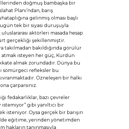
küllerinden doğmuş bambaşka bir
slahat Planı’ndan, barış
ataplığına gelinmiş olması başlı
Bugün tek bir siyasi duruşuyla
, uluslararası aktörleri masada hesap
t gerçekliği şekillenmiştir.
ra takılmadan bakıldığında görülür
 atmak isteyen her güç, Kürdün
 dikkate almak zorundadır. Dünya bu
i sömürgeci refleksler bu
 kıvranmaktadır. Özneleşen bir halkı
na çarparsınız.
iği fedakarlıklar, bazı çevreler
 istemiyor” gibi yanıltıcı bir
isteniyor. Oysa gerçek bir barışın
dilde eğitime, yerinden yönetimden
üm hakların tanınmasıyla