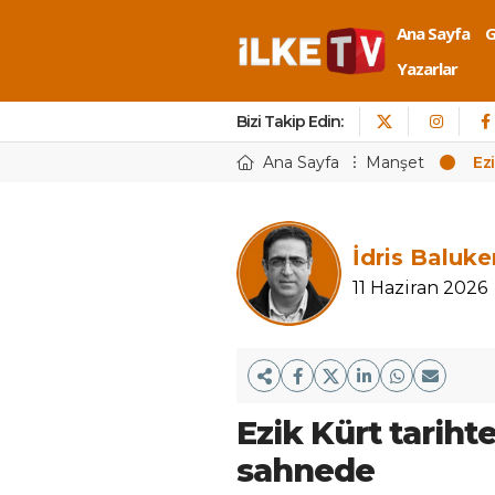
Ana Sayfa
Yazarlar
Bizi Takip Edin:
Ana Sayfa
Manşet
Ez
İdris Baluke
11 Haziran 2026
Ezik Kürt tariht
sahnede