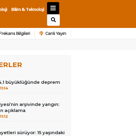
loji
Bilim & Teknoloji
Frekans Bilgileri
Canlı Yayın
ERLER
4,1 büyüklüğünde deprem
11:14
yesi’nin arşivinde yangın:
an açıklama
11:12
yetleri sürüyor: 15 yaşındaki