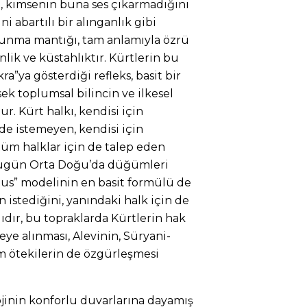
nı, kimsenin buna ses çıkarmadığını
i abartılı bir alınganlık gibi
avunma mantığı, tam anlamıyla özrü
lik ve küstahlıktır. Kürtlerin bu
ıkra”ya gösterdiği refleks, basit bir
sek toplumsal bilincin ve ilkesel
 Kürt halkı, kendisi için
 de istemeyen, kendisi için
üm halklar için de talep eden
. Bugün Orta Doğu’da düğümleri
us” modelinin en basit formülü de
 istediğini, yanındaki halk için de
dır, bu topraklarda Kürtlerin hak
e alınması, Alevinin, Süryani-
m ötekilerin de özgürleşmesi
olojinin konforlu duvarlarına dayamış