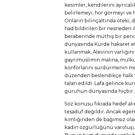
kesimler, kendilerini ayrıcalı
belirlemeyi, hor görmeyi ve h
Onların bilinçaltında öteki, 
had bildirilen bir nesneden ib
beraberinde müthiş bir pervas
dünyasında Kürde hakaret et
kullanmak, Alevinin varlığını
gayrimüslimin malına, mülk
konforlarını sürdürmenin meş
düzenden beslendikçe halk f
talan edildi. Lafa gelince kur
güruhun dünyasında hiçbir z
Söz konusu fıkrada hedef alın
tesadüf değildir. Ancak egem
kimliğinden de bağımsız olar
kadın özgürlüğünü varoluşu