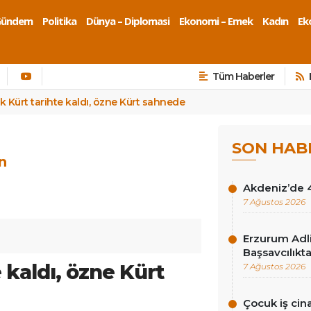
Gündem
Politika
Dünya – Diplomasi
Ekonomi – Emek
Kadın
Eko
Tüm Haberler
ik Kürt tarihte kaldı, özne Kürt sahnede
SON HAB
n
Akdeniz’de 
7 Ağustos 2026
Erzurum Adli
Başsavcılıkt
e kaldı, özne Kürt
7 Ağustos 2026
Çocuk iş cina