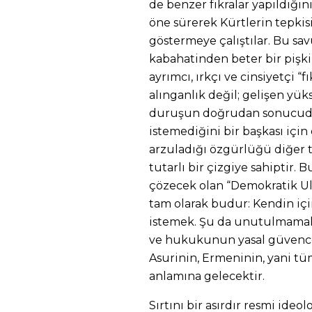
de benzer fıkralar yapıldığı
öne sürerek Kürtlerin tepkisin
göstermeye çalıştılar. Bu s
kabahatinden beter bir pişkin
ayrımcı, ırkçı ve cinsiyetçi “f
alınganlık değil; gelişen yük
duruşun doğrudan sonucudur.
istemediğini bir başkası için
arzuladığı özgürlüğü diğer t
tutarlı bir çizgiye sahiptir
çözecek olan “Demokratik Ul
tam olarak budur: Kendin için
istemek. Şu da unutulmamalı
ve hukukunun yasal güvencey
Asurinin, Ermeninin, yani tü
anlamına gelecektir.
Sırtını bir asırdır resmi ide