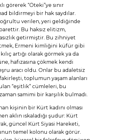
klı görerek “Öteki”ye sınır
ad bildirmeyi bir hak saydılar.
doğrultu verilen, yeri geldiğinde
arettir. Bu haksız elitizm,
ızlık getirmiştir. Bu zihniyet
mek, Ermeni kimliğini küfür gibi
 kılıç artığı olarak görmek ya da
üne, hafızasına çökmek kendi
ru aracı oldu. Onlar bu adaletsiz
akirleşti, toplumun yaşam alanları
ulan “eşitlik” cümleleri, bu
aman samimi bir karşılık bulmadı.
an kişinin bir Kürt kadını olması
en aklın ıskaladığı şudur: Kürt
ak, güncel Kürt Siyasi Hareketi,
nun temel kolonu olarak görür.