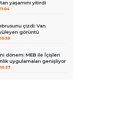
an yaşamını yitirdi
11:04
brusunu çizdi: Van
yüleyen görüntü
10:59
ni dönem: MEB ile İçişleri
enlik uygulamaları genişliyor
10:37