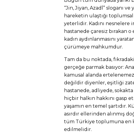
Bugün tüm dünyada yankı bu
“Jin, Jiyan, Azadî” sloganı v
hareketin ulaştığı toplumsa
yeterlidir. Kadını nesnelere i
hastanede çaresiz bırakan o 
kadın aydınlanmasını yaratan
çürümeye mahkumdur.
Tam da bu noktada, fıkradaki 
gerçeğe parmak basıyor: Ana 
kamusal alanda ertelenemez ve
değildir diyenler, eşitliği z
hastanede, adliyede, sokakta
hiçbir halkın hakkını gasp et
yaşamın en temel şartıdır. Kü
asırdır ellerinden alınmış doğ
tüm Türkiye toplumuna en ka
edilmelidir.