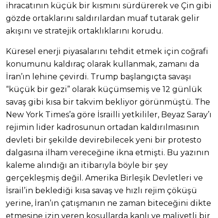
ihracatının küçük bir kısmını sürdürerek ve Çin gibi
gözde ortaklarını saldırılardan muaf tutarak gelir
akışını ve stratejik ortaklıklarını korudu.
Küresel enerji piyasalarını tehdit etmek için coğrafi
konumunu kaldıraç olarak kullanmak, zamanı da
İran’ın lehine çevirdi. Trump başlangıçta savaşı
“küçük bir gezi” olarak küçümsemiş ve 12 günlük
savaş gibi kısa bir takvim bekliyor görünmüştü. The
New York Times’a göre İsrailli yetkililer, Beyaz Saray’ı
rejimin lider kadrosunun ortadan kaldırılmasının
devleti bir şekilde devirebilecek yeni bir protesto
dalgasına ilham vereceğine ikna etmişti. Bu yazının
kaleme alındığı an itibarıyla böyle bir şey
gerçekleşmiş değil. Amerika Birleşik Devletleri ve
İsrail’in beklediği kısa savaş ve hızlı rejim çöküşü
yerine, İran’ın çatışmanın ne zaman biteceğini dikte
etmesine izin veren koşullarda kanlı ve maliyetli bir