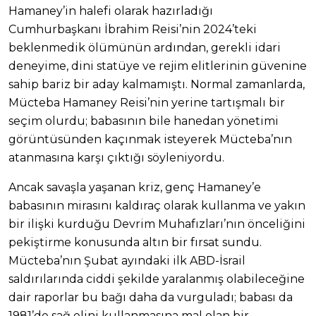
Hamaney’in halefi olarak hazırladığı
Cumhurbaşkanı İbrahim Reisi’nin 2024’teki
beklenmedik ölümünün ardından, gerekli idari
deneyime, dini statüye ve rejim elitlerinin güvenine
sahip bariz bir aday kalmamıştı. Normal zamanlarda,
Mücteba Hamaney Reisi’nin yerine tartışmalı bir
seçim olurdu; babasının bile hanedan yönetimi
görüntüsünden kaçınmak isteyerek Mücteba’nın
atanmasına karşı çıktığı söyleniyordu.
Ancak savaşla yaşanan kriz, genç Hamaney’e
babasının mirasını kaldıraç olarak kullanma ve yakın
bir ilişki kurduğu Devrim Muhafızları’nın önceliğini
pekiştirme konusunda altın bir fırsat sundu.
Mücteba’nın Şubat ayındaki ilk ABD-İsrail
saldırılarında ciddi şekilde yaralanmış olabileceğine
dair raporlar bu bağı daha da vurguladı; babası da
1981’de sağ elini kullanmasına mal olan bir