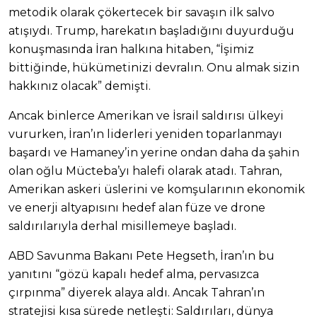
metodik olarak çökertecek bir savaşın ilk salvo
atışıydı. Trump, harekatın başladığını duyurduğu
konuşmasında İran halkına hitaben, “İşimiz
bittiğinde, hükümetinizi devralın. Onu almak sizin
hakkınız olacak” demişti.
Ancak binlerce Amerikan ve İsrail saldırısı ülkeyi
vururken, İran’ın liderleri yeniden toparlanmayı
başardı ve Hamaney’in yerine ondan daha da şahin
olan oğlu Mücteba’yı halefi olarak atadı. Tahran,
Amerikan askeri üslerini ve komşularının ekonomik
ve enerji altyapısını hedef alan füze ve drone
saldırılarıyla derhal misillemeye başladı.
ABD Savunma Bakanı Pete Hegseth, İran’ın bu
yanıtını “gözü kapalı hedef alma, pervasızca
çırpınma” diyerek alaya aldı. Ancak Tahran’ın
stratejisi kısa sürede netleşti: Saldırıları, dünya