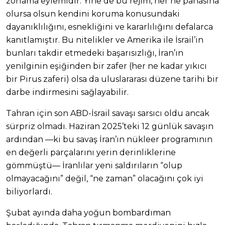
zorlama eylemidir. Yine de bu rejim, her ne pahasına
olursa olsun kendini koruma konusundaki
dayanıklılığını, esnekliğini ve kararlılığını defalarca
kanıtlamıştır. Bu nitelikler ve Amerika ile İsrail’in
bunları takdir etmedeki başarısızlığı, İran’ın
yenilginin eşiğinden bir zafer (her ne kadar yıkıcı
bir Pirus zaferi) olsa da uluslararası düzene tarihi bir
darbe indirmesini sağlayabilir.
Tahran için son ABD-İsrail savaşı sarsıcı oldu ancak
sürpriz olmadı. Haziran 2025’teki 12 günlük savaşın
ardından —ki bu savaş İran’ın nükleer programının
en değerli parçalarını yerin derinliklerine
gömmüştü— İranlılar yeni saldırıların “olup
olmayacağını” değil, “ne zaman” olacağını çok iyi
biliyorlardı.
Şubat ayında daha yoğun bombardıman