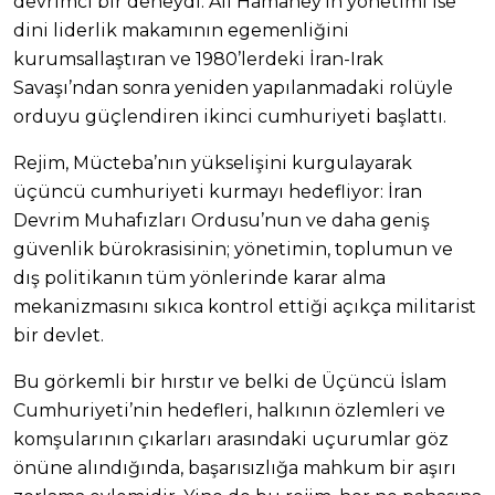
devrimci bir deneydi. Ali Hamaney’in yönetimi ise
dini liderlik makamının egemenliğini
kurumsallaştıran ve 1980’lerdeki İran-Irak
Savaşı’ndan sonra yeniden yapılanmadaki rolüyle
orduyu güçlendiren ikinci cumhuriyeti başlattı.
Rejim, Mücteba’nın yükselişini kurgulayarak
üçüncü cumhuriyeti kurmayı hedefliyor: İran
Devrim Muhafızları Ordusu’nun ve daha geniş
güvenlik bürokrasisinin; yönetimin, toplumun ve
dış politikanın tüm yönlerinde karar alma
mekanizmasını sıkıca kontrol ettiği açıkça militarist
bir devlet.
Bu görkemli bir hırstır ve belki de Üçüncü İslam
Cumhuriyeti’nin hedefleri, halkının özlemleri ve
komşularının çıkarları arasındaki uçurumlar göz
önüne alındığında, başarısızlığa mahkum bir aşırı