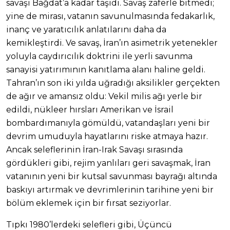
savaşı Bağdat’a kadar taşıdı. Savaş zaferle bitmedi;
yine de mirası, vatanın savunulmasında fedakarlık,
inanç ve yaratıcılık anlatılarını daha da
kemikleştirdi. Ve savaş, İran’ın asimetrik yetenekler
yoluyla caydırıcılık doktrini ile yerli savunma
sanayisi yatırımının kanıtlama alanı haline geldi.
Tahran’ın son iki yılda uğradığı aksilikler gerçekten
de ağır ve amansız oldu: Vekil milis ağı yerle bir
edildi, nükleer hırsları Amerikan ve İsrail
bombardımanıyla gömüldü, vatandaşları yeni bir
devrim umuduyla hayatlarını riske atmaya hazır.
Ancak seleflerinin İran-Irak Savaşı sırasında
gördükleri gibi, rejim yanlıları geri savaşmak, İran
vatanının yeni bir kutsal savunması bayrağı altında
baskıyı artırmak ve devrimlerinin tarihine yeni bir
bölüm eklemek için bir fırsat seziyorlar.
Tıpkı 1980’lerdeki selefleri gibi, Üçüncü