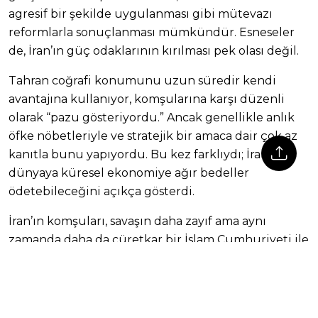
agresif bir şekilde uygulanması gibi mütevazı
reformlarla sonuçlanması mümkündür. Esneseler
de, İran’ın güç odaklarının kırılması pek olası değil.
Tahran coğrafi konumunu uzun süredir kendi
avantajına kullanıyor, komşularına karşı düzenli
olarak “pazu gösteriyordu.” Ancak genellikle anlık
öfke nöbetleriyle ve stratejik bir amaca dair çok az
kanıtla bunu yapıyordu. Bu kez farklıydı; İran
dünyaya küresel ekonomiye ağır bedeller
ödetebileceğini açıkça gösterdi.
İran’ın komşuları, savaşın daha zayıf ama aynı
zamanda daha da cüretkar bir İslam Cumhuriyeti ile
sonuçlanabileceği yönündeki olasılığın farkındalar.
Lüks bir otelin penceresinden içeri giren ya da
yoğun bir havaalanına düşen bir drone, yatırımcılar
için risk primini artırmaya ve turistler arasında