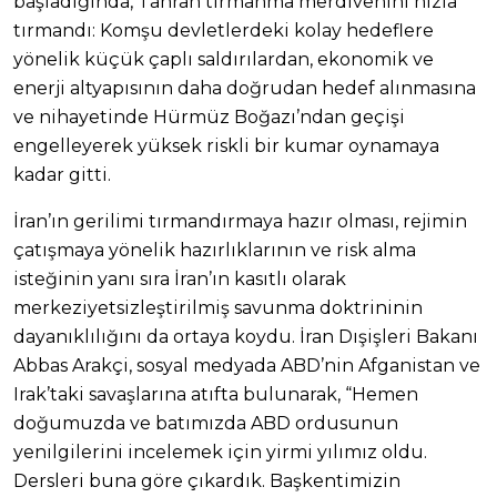
başladığında, Tahran tırmanma merdivenini hızla
tırmandı: Komşu devletlerdeki kolay hedeflere
yönelik küçük çaplı saldırılardan, ekonomik ve
enerji altyapısının daha doğrudan hedef alınmasına
ve nihayetinde Hürmüz Boğazı’ndan geçişi
engelleyerek yüksek riskli bir kumar oynamaya
kadar gitti.
İran’ın gerilimi tırmandırmaya hazır olması, rejimin
çatışmaya yönelik hazırlıklarının ve risk alma
isteğinin yanı sıra İran’ın kasıtlı olarak
merkeziyetsizleştirilmiş savunma doktrininin
dayanıklılığını da ortaya koydu. İran Dışişleri Bakanı
Abbas Arakçi, sosyal medyada ABD’nin Afganistan ve
Irak’taki savaşlarına atıfta bulunarak, “Hemen
doğumuzda ve batımızda ABD ordusunun
yenilgilerini incelemek için yirmi yılımız oldu.
Dersleri buna göre çıkardık. Başkentimizin