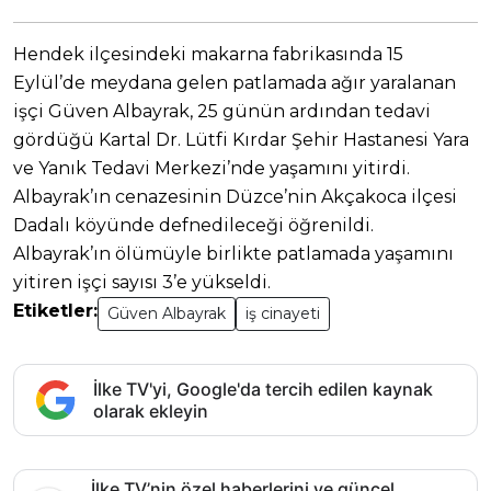
Hendek ilçesindeki makarna fabrikasında 15
Eylül’de meydana gelen patlamada ağır yaralanan
işçi Güven Albayrak, 25 günün ardından tedavi
gördüğü Kartal Dr. Lütfi Kırdar Şehir Hastanesi Yara
ve Yanık Tedavi Merkezi’nde yaşamını yitirdi.
Albayrak’ın cenazesinin Düzce’nin Akçakoca ilçesi
Dadalı köyünde defnedileceği öğrenildi.
Albayrak’ın ölümüyle birlikte patlamada yaşamını
yitiren işçi sayısı 3’e yükseldi.
Etiketler:
Güven Albayrak
iş cinayeti
İlke TV'yi, Google'da tercih edilen kaynak
olarak ekleyin
İlke TV’nin özel haberlerini ve güncel