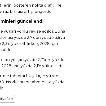
ilerini gösteren nokta grafiğine
en az bir faiz artışı öngördü.
minleri güncellendi
de yukarı yönlü revize edildi. Buna
klentisi yüzde 2,7’den yüzde 3,6’ya
 2,3’e yükseltilirken, 2028 için
kıldı.
se bu yıl için yüzde 2,7’den yüzde
e 2028 için yüzde 2,1’e yükseltildi.
üme tahmini bu yıl için yüzde
ü. İşsizlik oranı tahmini ise yüzde
ldi.
tika faizi