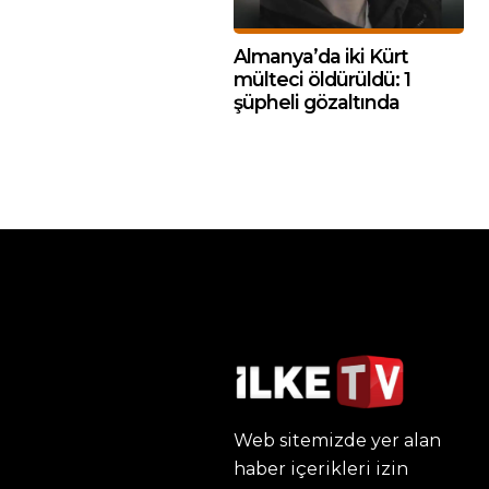
Almanya’da iki Kürt
mülteci öldürüldü: 1
şüpheli gözaltında
Web sitemizde yer alan
haber içerikleri izin