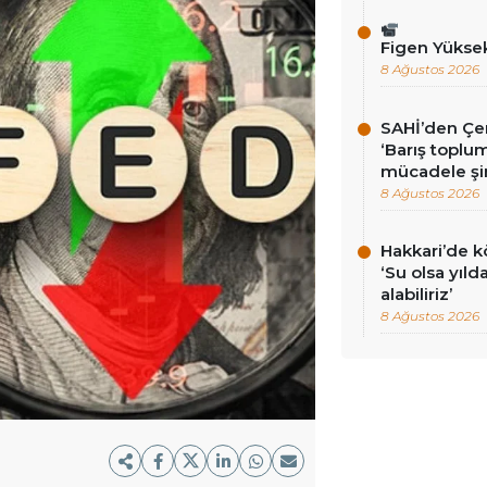
Figen Yükse
8 Ağustos 2026
SAHİ’den Çer
‘Barış toplums
mücadele şi
8 Ağustos 2026
Hakkari’de k
‘Su olsa yıld
alabiliriz’
8 Ağustos 2026