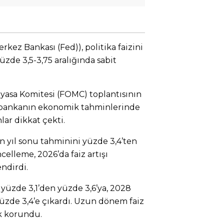
ez Bankası (Fed)), politika faizini
zde 3,5-3,75 aralığında sabit
iyasa Komitesi (FOMC) toplantısının
, bankanın ekonomik tahminlerinde
lar dikkat çekti.
kin yıl sonu tahminini yüzde 3,4’ten
celleme, 2026’da faiz artışı
endirdi.
yüzde 3,1’den yüzde 3,6’ya, 2028
yüzde 3,4’e çıkardı. Uzun dönem faiz
ak korundu.