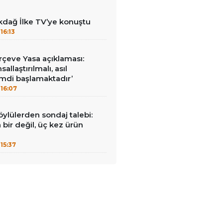
kdağ İlke TV’ye konuştu
16:13
çeve Yasa açıklaması:
allaştırılmalı, asıl
mdi başlamaktadır’
16:07
öylülerden sondaj talebi:
a bir değil, üç kez ürün
15:37