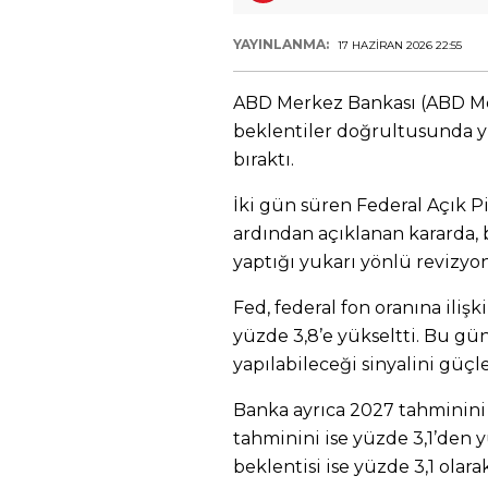
YAYINLANMA:
17 HAZIRAN 2026 22:55
ABD Merkez Bankası (ABD Merk
beklentiler doğrultusunda yü
bıraktı.
İki gün süren Federal Açık P
ardından açıklanan kararda
yaptığı yukarı yönlü revizyon
Fed, federal fon oranına iliş
yüzde 3,8’e yükseltti. Bu gün
yapılabileceği sinyalini güçl
Banka ayrıca 2027 tahminini 
tahminini ise yüzde 3,1’den 
beklentisi ise yüzde 3,1 olar