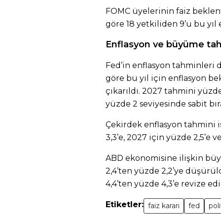
FOMC üyelerinin faiz beklent
göre 18 yetkiliden 9’u bu yıl 
Enflasyon ve büyüme tah
Fed’in enflasyon tahminleri 
göre bu yıl için enflasyon be
çıkarıldı. 2027 tahmini yüzde
yüzde 2 seviyesinde sabit bıra
Çekirdek enflasyon tahmini i
3,3’e, 2027 için yüzde 2,5’e v
ABD ekonomisine ilişkin büy
2,4’ten yüzde 2,2’ye düşürüld
4,4’ten yüzde 4,3’e revize edi
Etiketler:
faiz kararı
fed
poli