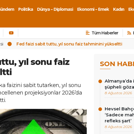
Gündem
Politika
Dünya – Diplomasi
Ekonomi – Emek
Kadın
Eko
Tüm Haberler
si
Fed faizi sabit tuttu, yıl sonu faiz tahminini yükseltti
ttu, yıl sonu faiz
SON HAB
tti
Almanya’da i
 faizini sabit tutarken, yıl sonu
şüpheli göza
üncellenen projeksiyonlar 2026’da
8 Ağustos 2026
ti.
Hevsel Bahçe
‘Sadece ma
refleks şart’
8 Ağustos 2026