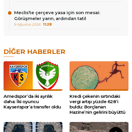
Meclis’te çerçeve yasa için son mesai:
Görüşmeler yarın, ardından tatil
9 Ağustos 2026
11:28
DIĞER HABERLER
Amedspor’da iki ayrılık
Kredi çekenin sırtındaki
daha: İki oyuncu
vergi artışı yüzde 628’i
Kayserispor’a transfer oldu
buldu: Borçlanan
Hazine’nin gelirini büyüttü