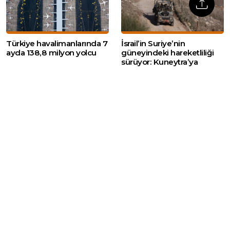
Türkiye havalimanlarında 7
İsrail’in Suriye’nin
ayda 138,8 milyon yolcu
güneyindeki hareketliliği
sürüyor: Kuneytra’ya
tanklarla girildi, Dera’da bir
genç gözaltına alındı
Web sitemizde yer alan haber içerikleri izin
alınmadan, kaynak gösterilerek dahi iktibas
edilemez. Kanuna aykırı ve izinsiz olarak
kopyalanamaz, başka yerde yayınlanamaz.