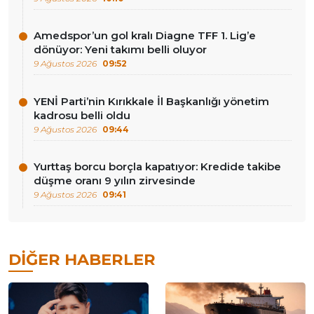
Amedspor’un gol kralı Diagne TFF 1. Lig’e
dönüyor: Yeni takımı belli oluyor
9 Ağustos 2026
09:52
YENİ Parti’nin Kırıkkale İl Başkanlığı yönetim
kadrosu belli oldu
9 Ağustos 2026
09:44
Yurttaş borcu borçla kapatıyor: Kredide takibe
düşme oranı 9 yılın zirvesinde
9 Ağustos 2026
09:41
DIĞER HABERLER