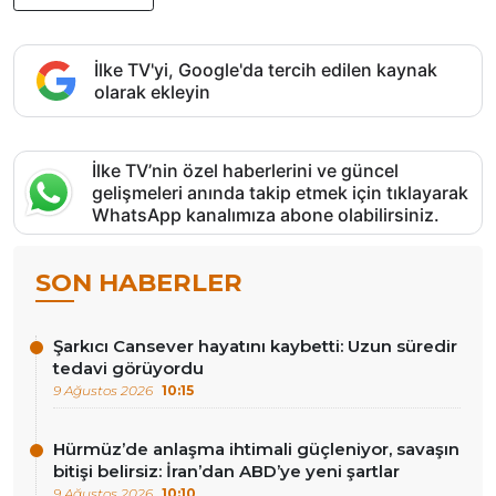
İlke TV'yi, Google'da tercih edilen kaynak
olarak ekleyin
İlke TV’nin özel haberlerini ve güncel
gelişmeleri anında takip etmek için tıklayarak
WhatsApp kanalımıza abone olabilirsiniz.
SON HABERLER
Şarkıcı Cansever hayatını kaybetti: Uzun süredir
tedavi görüyordu
9 Ağustos 2026
10:15
Hürmüz’de anlaşma ihtimali güçleniyor, savaşın
bitişi belirsiz: İran’dan ABD’ye yeni şartlar
9 Ağustos 2026
10:10