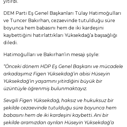
yitirdi.
DEM Parti Eş Genel Başkanları Tülay Hatimoğulları
ve Tuncer Bakırhan, cezaevinde tutulduğu süre
boyunca hem babasını hem de iki kardeşini
kaybettiğini hatırlattıkları Yüksekdağ’a başsağlığı
diledi.
Hatimoğulları ve Bakırhan’ın mesajı şöyle:
“Önceki dönem HDP Eş Genel Başkanı ve mücadele
arkadaşımız Figen Yüksekdağ’ın abisi Hüseyin
Yüksekdağ’ın yaşamını yitirdiğini büyük bir
üzüntüyle öğrenmiş bulunmaktayız.
Sevgili Figen Yüksekdağ, haksız ve hukuksuz bir
şekilde cezaevinde tutulduğu süre boyunca hem
babasını hem de iki kardeşini kaybetti.
Ani bir
şekilde aramızdan ayrılan Hüseyin Yüksekdağ’a