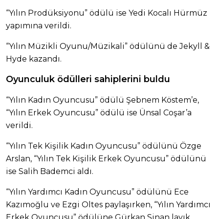
“Yılın Prodüksiyonu” ödülü ise Yedi Kocalı Hürmüz
yapımına verildi.
“Yılın Müzikli Oyunu/Müzikali” ödülünü de Jekyll &
Hyde kazandı.
Oyunculuk ödülleri sahiplerini buldu
“Yılın Kadın Oyuncusu” ödülü Şebnem Köstem’e,
“Yılın Erkek Oyuncusu” ödülü ise Ünsal Coşar’a
verildi.
“Yılın Tek Kişilik Kadın Oyuncusu” ödülünü Özge
Arslan, “Yılın Tek Kişilik Erkek Oyuncusu” ödülünü
ise Salih Bademci aldı.
“Yılın Yardımcı Kadın Oyuncusu” ödülünü Ece
Kazımoğlu ve Ezgi Oltes paylaşırken, “Yılın Yardımcı
Erkek Oyuncusu” ödülüne Gürkan Sinan layık