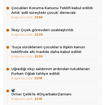
Çocukları Koruma Kanunu Teklifi kabul edildi:
Artık ‘adli süreçteki çocuk’ denecek
8 Ağustos 2026
22:56
İlkay Çiçek görevden uzaklaştırıldı
8 Ağustos 2026
22:39
‘Suça sürüklenen çocuklar’a ilişkin kanun
teklifinde altı madde daha kabul edildi
8 Ağustos 2026
22:30
Uğradığı ırkçı saldırının ardından tutuklanan
Furkan Oğlak tahliye edildi
8 Ağustos 2026
22:18
Ömer Çelik’le #DiyarbakırZamanı
8 Ağustos 2026
22:16