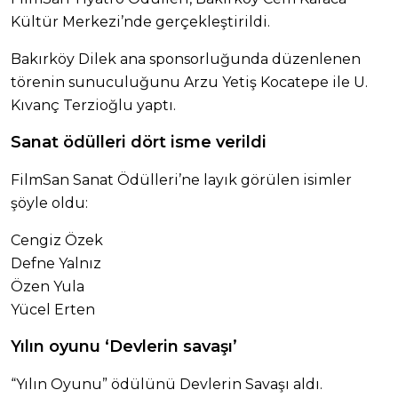
Kültür Merkezi’nde gerçekleştirildi.
Bakırköy Dilek ana sponsorluğunda düzenlenen
törenin sunuculuğunu Arzu Yetiş Kocatepe ile U.
Kıvanç Terzioğlu yaptı.
Sanat ödülleri dört isme verildi
FilmSan Sanat Ödülleri’ne layık görülen isimler
şöyle oldu:
Cengiz Özek
Defne Yalnız
Özen Yula
Yücel Erten
Yılın oyunu ‘Devlerin savaşı’
“Yılın Oyunu” ödülünü Devlerin Savaşı aldı.