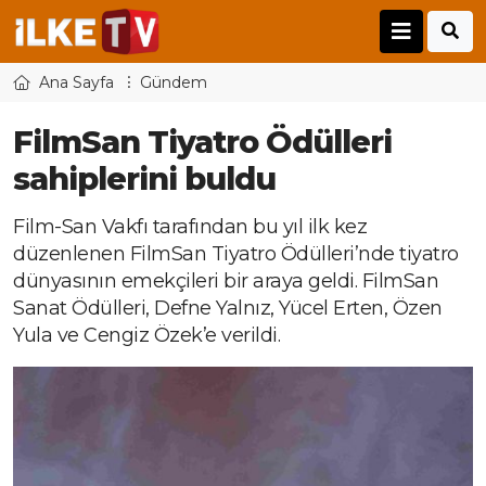
Ana Sayfa
Gündem
FilmSan Tiyatro Ödülleri
sahiplerini buldu
Film-San Vakfı tarafından bu yıl ilk kez
düzenlenen FilmSan Tiyatro Ödülleri’nde tiyatro
dünyasının emekçileri bir araya geldi. FilmSan
Sanat Ödülleri, Defne Yalnız, Yücel Erten, Özen
Yula ve Cengiz Özek’e verildi.