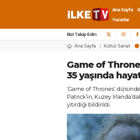
Ana Sayfa
Yazarlar
Bizi Takip Edin:
Ana Sayfa
Kültür Sanat
Game of Throne
35 yaşında hayat
‘Game of Thrones’ dizisind
Patrick’in, Kuzey İrlanda’d
yitirdiği bildirildi.