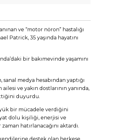
tanınan ve “motor nöron” hastalığı
el Patrick, 35 yaşında hayatını
landa’daki bir bakımevinde yaşamını
n, sanal medya hesabından yaptığı
ilesi ve yakın dostlarının yanında,
ttiğini duyurdu.
üyük bir mücadele verdiğini
 dolu kişiliği, enerjisi ve
r zaman hatırlanacağını aktardı.
kendilerine destek olan herkese