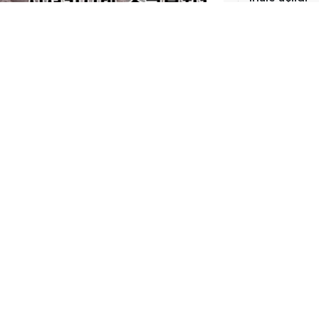
7 Ağustos 2026
i Haber Ajansına (KCNA)
 Sosyal Bilimler Akademisindeki
Onchon ilçesinde kazı çalışmaları
l öncesine ait bazı arkeolojik