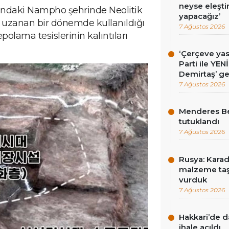
neyse eleşti
ındaki Nampho şehrinde Neolitik
yapacağız’
 uzanan bir dönemde kullanıldığı
7 Ağustos 2026
olama tesislerinin kalıntıları
‘Çerçeve ya
Parti ile YEN
Demirtaş’ ge
7 Ağustos 2026
Menderes Be
tutuklandı
7 Ağustos 2026
Rusya: Karad
malzeme taş
vurduk
7 Ağustos 2026
Hakkari’de d
ihale açıldı