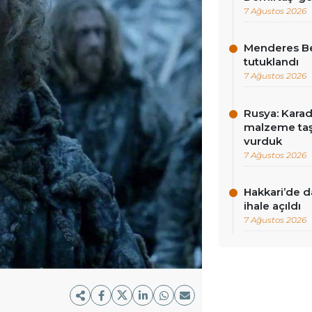
7 Ağustos 2026
Menderes Be
tutuklandı
7 Ağustos 2026
Rusya: Karad
malzeme taş
vurduk
7 Ağustos 2026
Hakkari’de d
ihale açıldı
7 Ağustos 2026