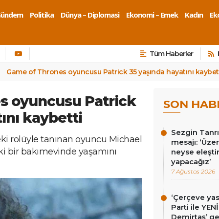
Gündem
Politika
Dünya – Diplomasi
Ekonomi – Emek
Kadın
Eko
Tüm Haberler
Game of Thrones oyuncusu Patrick 35 yaşında hayatını kaybet
s oyuncusu Patrick
SON HAB
ını kaybetti
Sezgin Tanrı
eki rolüyle tanınan oyuncu Michael
mesajı: ‘Üz
aki bir bakımevinde yaşamını
neyse eleşti
yapacağız’
7 Ağustos 2026
‘Çerçeve ya
Parti ile YEN
Demirtaş’ ge