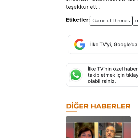
teşekkür etti.
Etiketler:
Game of Thrones
m
İlke TV'yi, Google'da
İlke TV’nin özel haber
takip etmek için tık
olabilirsiniz.
DIĞER HABERLER