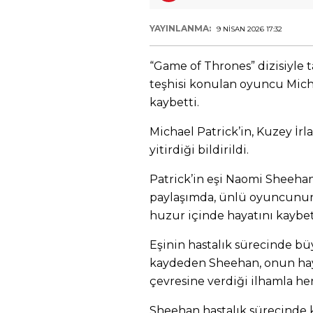
YAYINLANMA:
9 NISAN 2026 17:32
“Game of Thrones” dizisiyle 
teşhisi konulan oyuncu Micha
kaybetti.
Michael Patrick’in, Kuzey İr
yitirdiği bildirildi.
Patrick’in eşi Naomi Sheeha
paylaşımda, ünlü oyuncunun a
huzur içinde hayatını kaybe
Eşinin hastalık sürecinde b
kaydeden Sheehan, onun hayat
çevresine verdiği ilhamla he
Sheehan hastalık sürecinde 