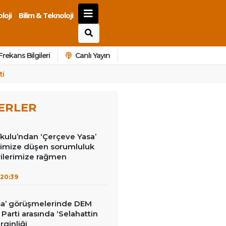
loji
Bilim & Teknoloji
Frekans Bilgileri
Canlı Yayın
ti
ERLER
kulu’ndan ‘Çerçeve Yasa’
erimize düşen sorumluluk
rilerimize rağmen
20:39
sa’ görüşmelerinde DEM
İ Parti arasında ‘Selahattin
rginliği