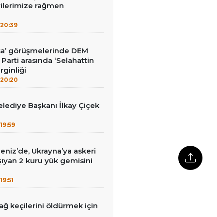
rilerimize rağmen
20:39
sa’ görüşmelerinde DEM
İ Parti arasında ‘Selahattin
rginliği
20:20
lediye Başkanı İlkay Çiçek
19:59
eniz’de, Ukrayna’ya askeri
ıyan 2 kuru yük gemisini
19:51
ağ keçilerini öldürmek için