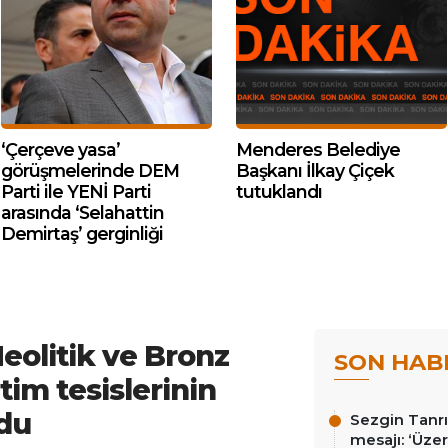
‘Çerçeve yasa’
Menderes Belediye
görüşmelerinde DEM
Başkanı İlkay Çiçek
Parti ile YENİ Parti
tutuklandı
arasında ‘Selahattin
Demirtaş’ gerginliği
eolitik ve Bronz
SON HAB
tim tesislerinin
ndu
Sezgin Tanrı
mesajı: ‘Üz