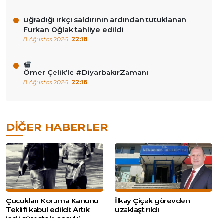
Uğradığı ırkçı saldırının ardından tutuklanan
Furkan Oğlak tahliye edildi
8 Ağustos 2026
22:18
Ömer Çelik’le #DiyarbakırZamanı
8 Ağustos 2026
22:16
DIĞER HABERLER
Çocukları Koruma Kanunu
İlkay Çiçek görevden
Teklifi kabul edildi: Artık
uzaklaştırıldı