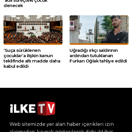
‘adli süreçteki çocuk’
denecek
‘Suça sürüklenen
Uğradığı ırkçı saldırının
çocuklar’a ilişkin kanun
ardından tutuklanan
teklifinde altı madde daha
Furkan Oğlak tahliye edildi
kabul edildi
Web sitemizde yer alan haber içerikleri izin
alınmadan, kaynak gösterilerek dahi iktibas