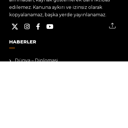
edilemez. Kanuna aykırı ve izinsiz olarak
kopyalanamaz, başka yerde yayınlanamaz.
HABERLER
Dünya – Diplomasi
Kültür Sanat
Ekonomi – Emek
Bilim & Teknoloji
Spor
KVKK BILGILENDIRMESI