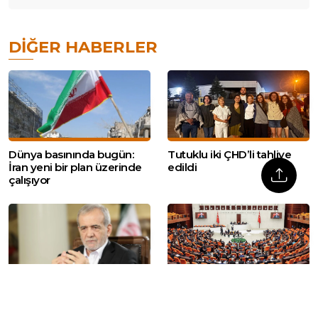
DIĞER HABERLER
Dünya basınında bugün:
Tutuklu iki ÇHD’li tahliye
İran yeni bir plan üzerinde
edildi
çalışıyor
Hürmüz gerilimi: İran’dan
Çerçeve yasa Meclis’te |
‘Savaşabiliriz’ mesajı
ÖHD: ‘Sivil toplum
örgütlerine önemli