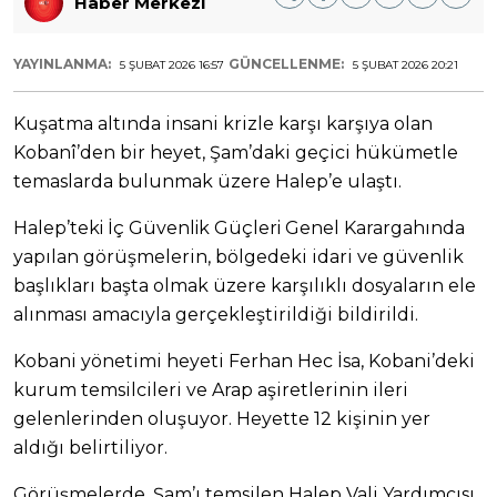
Haber Merkezi
YAYINLANMA:
GÜNCELLENME:
5 ŞUBAT 2026 16:57
5 ŞUBAT 2026 20:21
Kuşatma altında insani krizle karşı karşıya olan
Kobanî’den bir heyet, Şam’daki geçici hükümetle
temaslarda bulunmak üzere Halep’e ulaştı.
Halep’teki İç Güvenlik Güçleri Genel Karargahında
yapılan g
örüşmelerin, bölgedeki idari ve güvenlik
başlıkları başta olmak üzere karşılıklı dosyaların ele
alınması amacıyla gerçekleştirildiği bildirildi.
Kobani yönetimi heyeti Ferhan Hec İsa, Kobani’deki
kurum temsilcileri ve Arap aşiretlerinin ileri
gelenlerinden oluşuyor. Heyette 12 kişinin yer
aldığı belirtiliyor.
Görüşmelerde, Şam’ı temsilen Halep Vali Yardımcısı