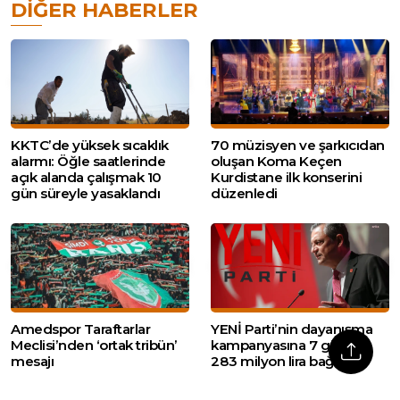
DIĞER HABERLER
KKTC’de yüksek sıcaklık
70 müzisyen ve şarkıcıdan
alarmı: Öğle saatlerinde
oluşan Koma Keçen
açık alanda çalışmak 10
Kurdistane ilk konserini
gün süreyle yasaklandı
düzenledi
Amedspor Taraftarlar
YENİ Parti’nin dayanışma
Meclisi’nden ‘ortak tribün’
kampanyasına 7 günde
mesajı
283 milyon lira bağış