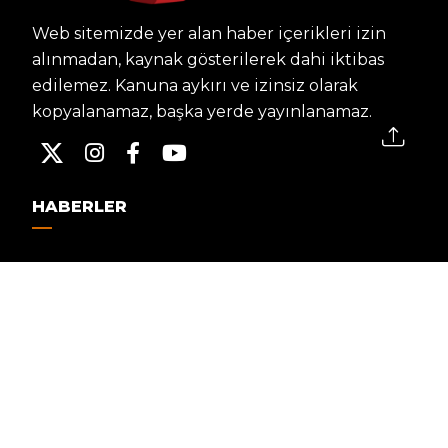
Web sitemizde yer alan haber içerikleri izin
alınmadan, kaynak gösterilerek dahi iktibas
edilemez. Kanuna aykırı ve izinsiz olarak
kopyalanamaz, başka yerde yayınlanamaz.
HABERLER
Dünya – Diplomasi
Kültür Sanat
Ekonomi – Emek
Bilim & Teknoloji
Spor