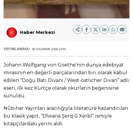
Haber Merkezi
YAYINLANMA:
30 HAZIRAN 2026 23:10
Johann Wolfgang von Goethe’nin dünya edebiyat
mirasının en değerli parçalarından biri olarak kabul
edilen “Doğu Batı Divanı / West-östlicher Divan” adlı
eseri, ilk kez Kürtçe olarak okurların beğenisine
sunuldu.
Nûbihar Yayınları aracılığıyla literatüre kazandırılan
bu klasik yapıt, “Dîwana Şerq û Xerbî” ismiyle
kitapçılardaki yerini aldı.