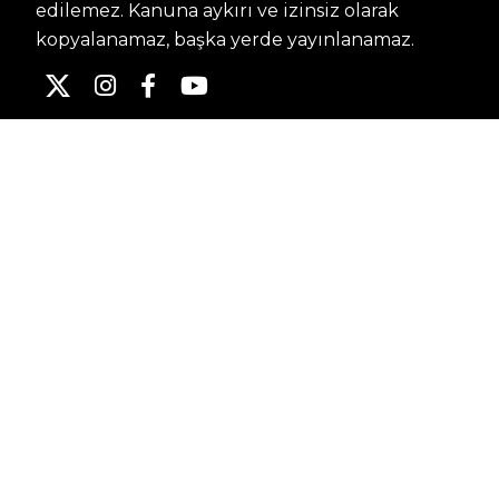
edilemez. Kanuna aykırı ve izinsiz olarak
kopyalanamaz, başka yerde yayınlanamaz.
HABERLER
Dünya – Diplomasi
Kültür Sanat
Ekonomi – Emek
Bilim & Teknoloji
Spor
KVKK BILGILENDIRMESI