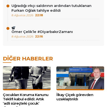
Uğradığı ırkçı saldırının ardından tutuklanan
Furkan Oğlak tahliye edildi
8 Ağustos 2026
22:18
Ömer Çelik’le #DiyarbakırZamanı
8 Ağustos 2026
22:16
DIĞER HABERLER
Çocukları Koruma Kanunu
İlkay Çiçek görevden
Teklifi kabul edildi: Artık
uzaklaştırıldı
‘adli süreçteki çocuk’