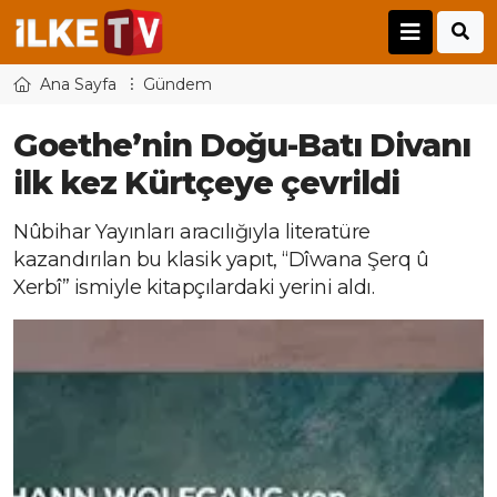
Ana Sayfa
Gündem
Goethe’nin Doğu-Batı Divanı
ilk kez Kürtçeye çevrildi
Nûbihar Yayınları aracılığıyla literatüre
kazandırılan bu klasik yapıt, “Dîwana Şerq û
Xerbî” ismiyle kitapçılardaki yerini aldı.