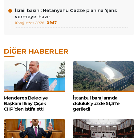
İsrail basını: Netanyahu Gazze planına ‘şans
vermeye’ hazır
10 Ağustos 2026
09:17
DIĞER HABERLER
Menderes Belediye
İstanbul barajlarında
Başkanı İlkay Çiçek
doluluk yüzde 51,31’e
CHP’den istifa etti
geriledi