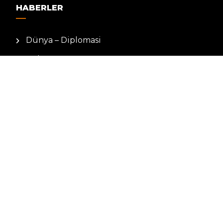
HABERLER
Dünya – Diplomasi
Kültür Sanat
Ekonomi – Emek
Bilim & Teknoloji
Spor
KVKK BILGILENDIRMESI
Kamera Aydınlatma Metni
Hizmet Şartları
Çerez Politikası