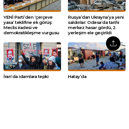
YENİ Parti’den ‘çerçeve
Rusya’dan Ukrayna’ya yeni
yasa’ teklifine ek görüş:
saldırılar: Odesa’da tarihi
Meclis iradesi ve
merkez hasar gördü, 2
demokratikleşme vurgusu
yerleşim ele geçirildi
İran’da idamlara tepki
Hatay’da
gösteren yaklaşık 100 kişi
depremzedelerden
ifadeye çağrıldı
konteyner kent
tahliyelerine tepki: ‘Nereye
gideceğiz?’