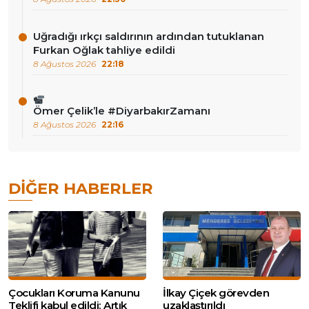
Uğradığı ırkçı saldırının ardından tutuklanan
Furkan Oğlak tahliye edildi
8 Ağustos 2026
22:18
Ömer Çelik’le #DiyarbakırZamanı
8 Ağustos 2026
22:16
DIĞER HABERLER
Çocukları Koruma Kanunu
İlkay Çiçek görevden
Teklifi kabul edildi: Artık
uzaklaştırıldı