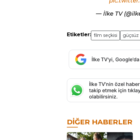
pic.twitte
— İlke TV (@il
Etiketler:
film seçkisi
güçsüz
İlke TV'yi, Google'da
İlke TV’nin özel haber
takip etmek için tık
olabilirsiniz.
DIĞER HABERLER