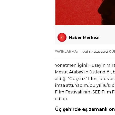
Haber Merkezi
YAYINLANMA:
GÜ
1 HAZIRAN 2026 20:42
Yönetmenliğini Hüseyin Mirza
Mesut Atabay’ın üstlendiği, 
aldığı “Güçsüz” filmi, ulusla
imza attı. Yapım, bu yıl 16.
Film Festivali’nin (SEE Film 
edildi.
Üç şehirde eş zamanlı on