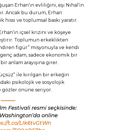
şan Erhan’ın evliliğini, eşi Nihal’in
dır. Ancak bu durum, Erhan
k hissi ve toplumsal baskı yaratır.
Erhan’ın içsel krizini ve köşeye
leştirir. Toplumun erkeklikten
ndiren figür” misyonuyla ve kendi
 genç adam, sadece ekonomik bir
bir anlam arayışına girer.
çsüz” ile kırılgan bir erkeğin
daki psikolojik ve sosyolojik
e gözler önüne seriyor.
ilm Festivali resmi seçkisinde:
e Washington’da online
s://t.co/LIk6tvGtWn