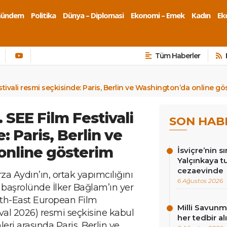
Gündem
Politika
Dünya – Diplomasi
Ekonomi – Emek
Kadın
Eko
Tüm Haberler
estivali resmi seçkisinde: Paris, Berlin ve Washington’da online gö
. SEE Film Festivali
SON HAB
: Paris, Berlin ve
online gösterim
İsviçre’nin sı
Yalçınkaya tu
cezaevinde
a Aydın’ın, ortak yapımcılığını
6 Ağustos 2026
 başrolünde İlker Bağlam’ın yer
outh-East European Film
Milli Savunma
ival 2026) resmi seçkisine kabul
her tedbir al
hleri arasında Paris, Berlin ve