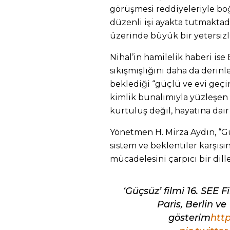
görüşmesi reddiyeleriyle boğu
düzenli işi ayakta tutmakta
üzerinde büyük bir yetersizli
Nihal’in hamilelik haberi ise 
sıkışmışlığını daha da derin
beklediği “güçlü ve evi geçi
kimlik bunalımıyla yüzleşen
kurtuluş değil, hayatına dair 
Yönetmen H. Mirza Aydın, “Gü
sistem ve beklentiler karşısın
mücadelesini çarpıcı bir dill
‘Güçsüz’ filmi 16. SEE F
Paris, Berlin v
gösterim
http