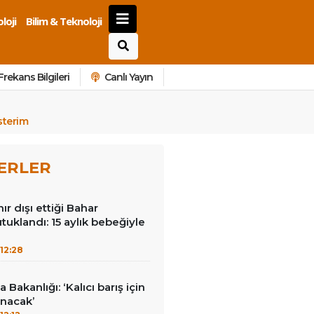
loji
Bilim & Teknoloji
Frekans Bilgileri
Canlı Yayın
sterim
ERLER
nır dışı ettiği Bahar
tuklandı: 15 aylık bebeğiyle
12:28
 Bakanlığı: ‘Kalıcı barış için
ınacak’