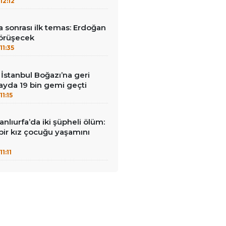
12:12
 sonrası ilk temas: Erdoğan
görüşecek
11:35
İstanbul Boğazı’na geri
 ayda 19 bin gemi geçti
11:15
nlıurfa’da iki şüpheli ölüm:
 bir kız çocuğu yaşamını
11:11