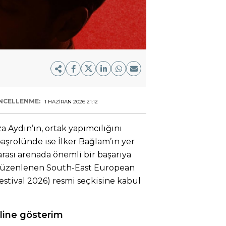
NCELLENME:
1 HAZIRAN 2026 21:12
 Aydın’ın, ortak yapımcılığını
başrolünde ise İlker Bağlam’ın yer
rarası arenada önemli bir başarıya
’sı düzenlenen South-East European
Festival 2026) resmi seçkisine kabul
line gösterim