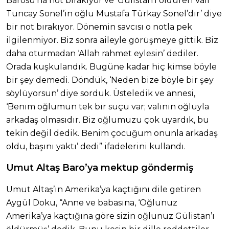
Barosu’na not bırakıyor ve ‘Gülistan’ı öldüren Vali
Tuncay Sonel’in oğlu Mustafa Türkay Sonel’dir’ diye
bir not bırakıyor. Dönemin savcısı o notla pek
ilgilenmiyor. Biz sonra aileyle görüşmeye gittik. Biz
daha oturmadan ‘Allah rahmet eylesin’ dediler.
Orada kuşkulandık. Bugüne kadar hiç kimse böyle
bir şey demedi. Döndük, ‘Neden bize böyle bir şey
söylüyorsun’ diye sorduk. Üsteledik ve annesi,
‘Benim oğlumun tek bir suçu var; valinin oğluyla
arkadaş olmasıdır. Biz oğlumuzu çok uyardık, bu
tekin değil dedik. Benim çocuğum onunla arkadaş
oldu, başını yaktı’ dedi” ifadelerini kullandı.
Umut Altaş Baro’ya mektup göndermiş
Umut Altaş’ın Amerika’ya kaçtığını dile getiren
Aygül Doku, “Anne ve babasına, ‘Oğlunuz
Amerika’ya kaçtığına göre sizin oğlunuz Gülistan’ı