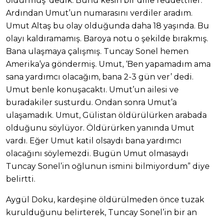
öldürmüş’ dedik. Bunu kesin bir dille reddettiler.
Ardından Umut’un numarasını verdiler aradım.
Umut Altaş bu olay olduğunda daha 18 yaşında. Bu
olayı kaldıramamış. Baroya notu o şekilde bırakmış.
Bana ulaşmaya çalışmış. Tuncay Sonel hemen
Amerika’ya göndermiş. Umut, ‘Ben yapamadım ama
sana yardımcı olacağım, bana 2-3 gün ver’ dedi.
Umut benle konuşacaktı. Umut’un ailesi ve
buradakiler susturdu. Ondan sonra Umut’a
ulaşamadık. Umut, Gülistan öldürülürken arabada
olduğunu söylüyor. Öldürürken yanında Umut
vardı. Eğer Umut katil olsaydı bana yardımcı
olacağını söylemezdi. Bugün Umut olmasaydı
Tuncay Sonel’in oğlunun ismini bilmiyordum” diye
belirtti.
Aygül Doku, kardeşine öldürülmeden önce tuzak
kurulduğunu belirterek, Tuncay Sonel’in bir an