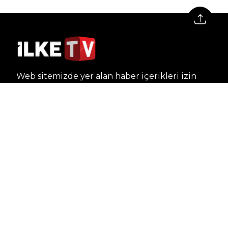
Web sitemizde yer alan haber içerikleri izin
alınmadan, kaynak gösterilerek dahi iktibas
edilemez. Kanuna aykırı ve izinsiz olarak
kopyalanamaz, başka yerde yayınlanamaz.
HABERLER
Dünya – Diplomasi
Kültür Sanat