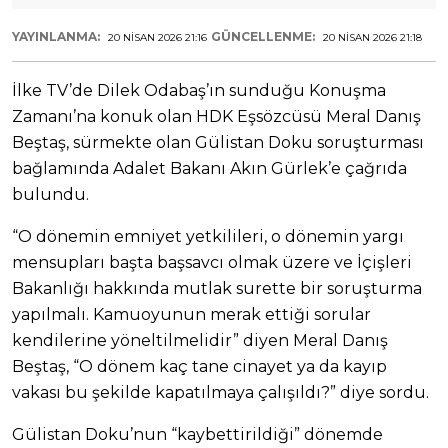
YAYINLANMA:
GÜNCELLENME:
20 NISAN 2026 21:16
20 NISAN 2026 21:18
İlke TV’de Dilek Odabaş’ın sunduğu Konuşma
Zamanı’na konuk olan HDK Eşsözcüsü Meral Danış
Beştaş, sürmekte olan Gülistan Doku soruşturması
bağlamında Adalet Bakanı Akın Gürlek’e çağrıda
bulundu.
“O dönemin emniyet yetkilileri, o dönemin yargı
mensupları başta başsavcı olmak üzere ve İçişleri
Bakanlığı hakkında mutlak surette bir soruşturma
yapılmalı. Kamuoyunun merak ettiği sorular
kendilerine yöneltilmelidir” diyen Meral Danış
Beştaş, “O dönem kaç tane cinayet ya da kayıp
vakası bu şekilde kapatılmaya çalışıldı?” diye sordu.
Gülistan Doku’nun “kaybettirildiği” dönemde