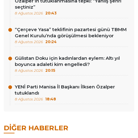
Özalper’in tutuklanmasına tepki: “Yanlış şehri
seçtiniz”
8 Ağustos 2026
20:43
“Çerçeve Yasa” teklifinin pazartesi günü TBMM
Genel Kurulu’nda görüşülmesi bekleniyor
8 Ağustos 2026
20:24
Gülistan Doku için kadınlardan eylem: Altı yıl
boyunca adaleti kim engelledi?
8 Ağustos 2026
20:15
YENİ Parti Manisa İl Başkanı İlksen Özalper
tutuklandı
8 Ağustos 2026
18:48
DIĞER HABERLER