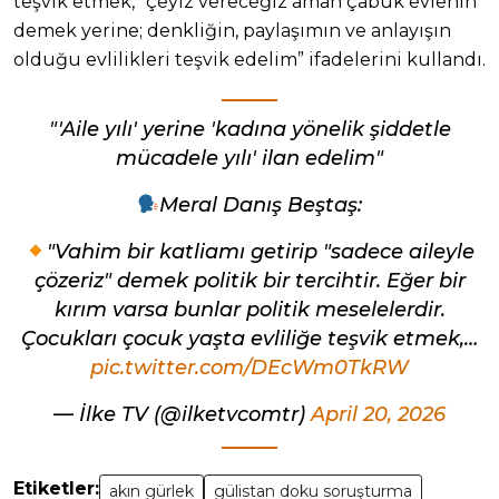
teşvik etmek, “çeyiz vereceğiz aman çabuk evlenin”
demek yerine; denkliğin, paylaşımın ve anlayışın
olduğu evlilikleri teşvik edelim” ifadelerini kullandı.
"'Aile yılı' yerine 'kadına yönelik şiddetle
mücadele yılı' ilan edelim"
Meral Danış Beştaş:
"Vahim bir katliamı getirip "sadece aileyle
çözeriz" demek politik bir tercihtir. Eğer bir
kırım varsa bunlar politik meselelerdir.
Çocukları çocuk yaşta evliliğe teşvik etmek,…
pic.twitter.com/DEcWm0TkRW
— İlke TV (@ilketvcomtr)
April 20, 2026
Etiketler:
akın gürlek
gülistan doku soruşturma