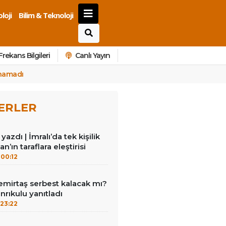
loji
Bilim & Teknoloji
Frekans Bilgileri
Canlı Yayın
unamadı
ERLER
azdı | İmralı’da tek kişilik
n’ın taraflara eleştirisi
00:12
emirtaş serbest kalacak mı?
nrıkulu yanıtladı
23:22