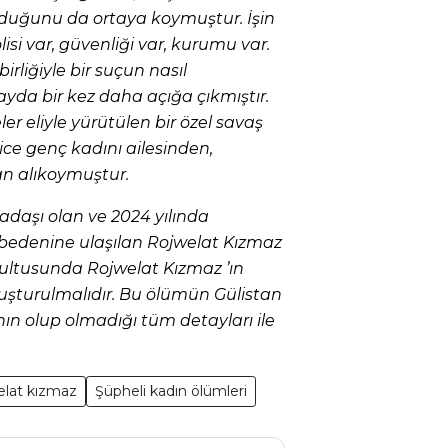
runduğunu da ortaya koymuştur. İşin
olisi var, güvenliği var, kurumu var.
rliğiyle bir suçun nasıl
ayda bir kez daha açığa çıkmıştır.
er eliyle yürütülen bir özel savaş
ice genç kadını ailesinden,
n alıkoymuştur.
kadaşı olan ve 2024 yılında
bedenine ulaşılan Rojwelat Kızmaz
ğrultusunda Rojwelat Kızmaz ’ın
oruşturulmalıdır. Bu ölümün Gülistan
sının olup olmadığı tüm detayları ile
elat kızmaz
Şüpheli kadın ölümleri