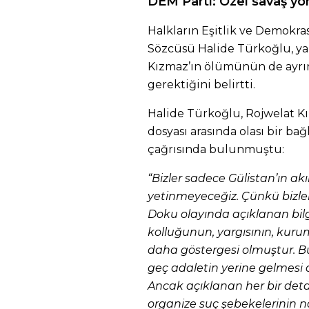
DEM Parti: Özel savaş yön
Halkların Eşitlik ve Demokras
Sözcüsü Halide Türkoğlu, ya
Kızmaz’ın ölümünün de ayrın
gerektiğini belirtti.
Halide Türkoğlu, Rojwelat K
dosyası arasında olası bir bağ
çağrısında bulunmuştu:
“Bizler sadece Gülistan’ın ak
yetinmeyeceğiz. Çünkü bizler 
Doku olayında açıklanan bilg
kolluğunun, yargısının, kuru
daha göstergesi olmuştur. Bu
geç adaletin yerine gelmesi a
Ancak açıklanan her bir de
organize suç şebekelerinin n