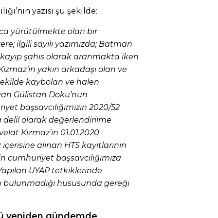
ğı’nın yazısı şu şekilde:
ca yürütülmekte olan bir
e; ilgili sayılı yazımızda; Batman
kayıp şahıs olarak aranmakta iken
Kızmaz’ın yakın arkadaşı olan ve
şekilde kaybolan ve halen
yan Gülistan Doku’nun
yet başsavcılığımızın 2020/52
 delil olarak değerlendirilme
elat Kızmaz’ın 01.01.2020
içerisine alınan HTS kayıtlarının
in cumhuriyet başsavcılığımıza
 Yapılan UYAP tetkiklerinde
n bulunmadığı hususunda gereği
mü yeniden gündemde