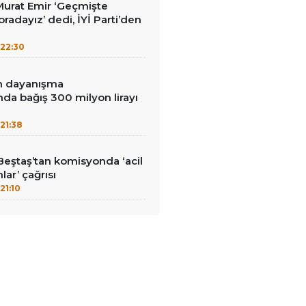
i Murat Emir ‘Geçmişte
radayız’ dedi, İYİ Parti’den
22:30
in dayanışma
a bağış 300 milyon lirayı
21:38
Beştaş’tan komisyonda ‘acil
lar’ çağrısı
21:10