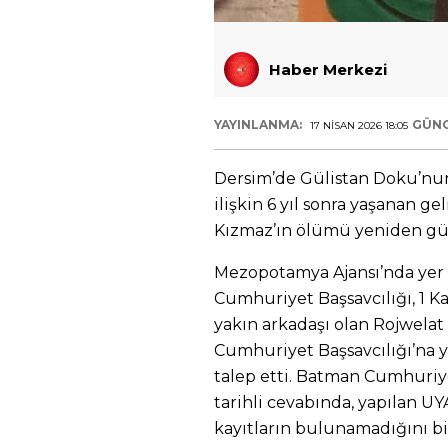
Haber Merkezi
YAYINLANMA:
GÜNC
17 NISAN 2026 18:05
Dersim’de Gülistan Doku’nu
ilişkin 6 yıl sonra yaşanan g
Kızmaz’ın ölümü yeniden gü
Mezopotamya Ajansı’nda yer 
Cumhuriyet Başsavcılığı, 1 
yakın arkadaşı olan Rojwela
Cumhuriyet Başsavcılığı’na y
talep etti. Batman Cumhuriye
tarihli cevabında, yapılan 
kayıtların bulunamadığını bil