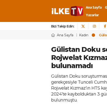
Ana Sayfa
Yazarlar
Bizi Takip Edin:
Ana Sayfa
Kadın
Güli
Gülistan Doku 
Rojwelat Kızmaz’
bulunamadı
Gülistan Doku soruşturmasın
gerekçesiyle Tunceli Cumhur
Rojwelat Kızmaz’ın HTS kay
2024’te kaybolduktan 3 gün
bulunmuştu.