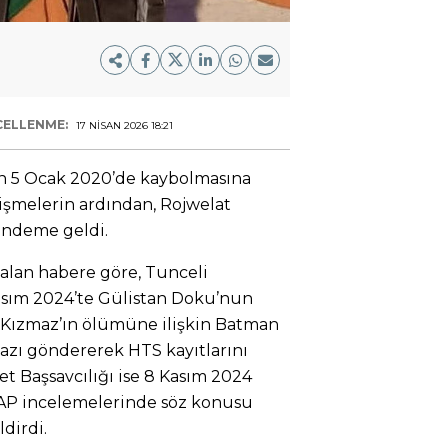
ELLENME:
17 NISAN 2026 18:21
n 5 Ocak 2020’de kaybolmasına
elişmelerin ardından, Rojwelat
ndeme geldi.
alan habere göre, Tunceli
Kasım 2024’te Gülistan Doku’nun
t Kızmaz’ın ölümüne ilişkin Batman
azı göndererek HTS kayıtlarını
t Başsavcılığı ise 8 Kasım 2024
UYAP incelemelerinde söz konusu
dirdi.