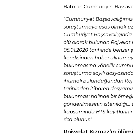
Batman Cumhuriyet Başsavcılı
“Cumhuriyet Başsavcılığımız
soruşturmaya esas olmak üzer
Cumhuriyet Başsavcılığında 
ölü olarak bulunan Rojvelat 
05.01.2020 tarihinde benzer 
kendisinden haber alınama
bulunmasına yönelik cumhuri
soruşturma sayılı dosyasında
ihtimali bulunduğundan Rojv
tarihinden itibaren dosyamız 
bulunması halinde bir örneğ
gönderilmesinin istenildiği…
kapsamında HTS kayıtlarını
rica olunur.”
Rojwelat Kızmaz’ın ölü