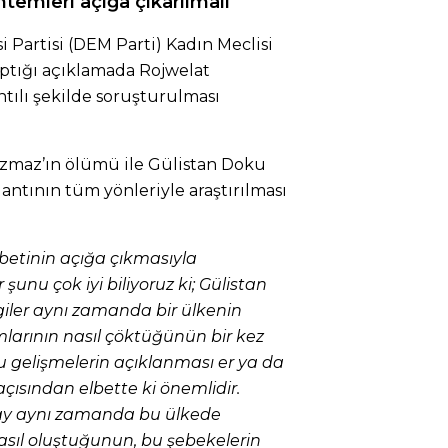
temleri açığa çıkarılmalı
i Partisi (DEM Parti) Kadın Meclisi
ptığı açıklamada Rojwelat
tılı şekilde soruşturulması
ızmaz’ın ölümü ile Gülistan Doku
lantının tüm yönleriyle araştırılması
ıbetinin açığa çıkmasıyla
şunu çok iyi biliyoruz ki; Gülistan
iler aynı zamanda bir ülkenin
mlarının nasıl çöktüğünün bir kez
 gelişmelerin açıklanması er ya da
çısından elbette ki önemlidir.
tay aynı zamanda bu ülkede
asıl oluştuğunun, bu şebekelerin