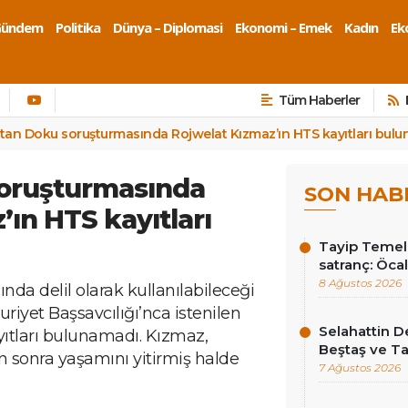
Gündem
Politika
Dünya – Diplomasi
Ekonomi – Emek
Kadın
Eko
Tüm Haberler
stan Doku soruşturmasında Rojwelat Kızmaz’ın HTS kayıtları bul
soruşturmasında
SON HAB
ın HTS kayıtları
Tayip Temel y
satranç: Öcala
8 Ağustos 2026
da delil olarak kullanılabileceği
iyet Başsavcılığı’nca istenilen
Selahattin D
ıtları bulunamadı. Kızmaz,
Beştaş ve Ta
 sonra yaşamını yitirmiş halde
7 Ağustos 2026