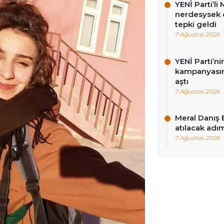
YENİ Parti’l
nerdesysek o
tepki geldi
7 Ağustos 2026
YENİ Parti’n
kampanyasınd
aştı
7 Ağustos 2026
Meral Danış 
atılacak adım
7 Ağustos 2026