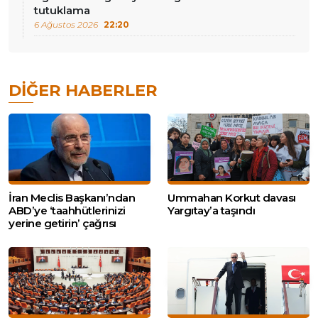
tutuklama
6 Ağustos 2026
22:20
DIĞER HABERLER
İran Meclis Başkanı’ndan
Ummahan Korkut davası
ABD’ye ‘taahhütlerinizi
Yargıtay’a taşındı
yerine getirin’ çağrısı