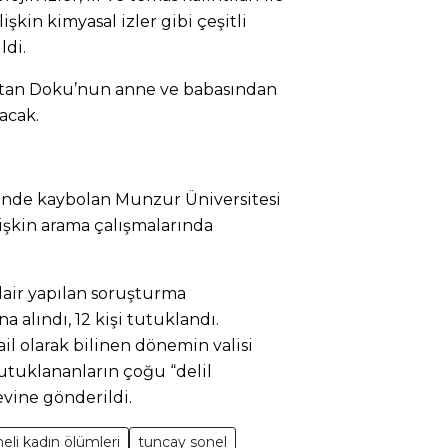
işkin kimyasal izler gibi çeşitli
ldi.
stan Doku’nun anne ve babasından
lacak.
inde kaybolan Munzur Üniversitesi
lişkin arama çalışmalarında
 dair yapılan soruşturma
na alındı, 12 kişi tutuklandı.
il olarak bilinen dönemin valisi
tuklananların çoğu “delil
vine gönderildi.
eli kadın ölümleri
tuncay sonel