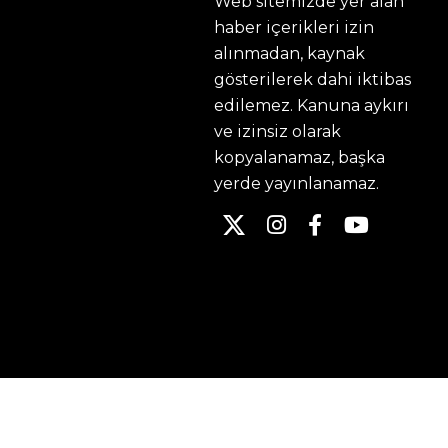
Web sitemizde yer alan
haber içerikleri izin
alınmadan, kaynak
gösterilerek dahi iktibas
edilemez. Kanuna aykırı
ve izinsiz olarak
kopyalanamaz, başka
yerde yayınlanamaz.