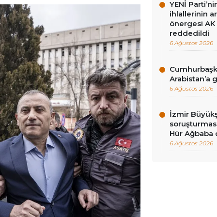
YENİ Parti’n
ihlallerinin a
önergesi AK 
reddedildi
6 Ağustos 2026
Cumhurbaşka
Arabistan’a 
6 Ağustos 2026
İzmir Büyükş
soruşturması
Hür Ağbaba 
6 Ağustos 2026