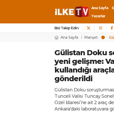
Ana Sayfa
Yazarlar
Bizi Takip Edin:
Ana Sayfa
Manşet
Gü
Gülistan Doku 
yeni gelişme: Va
kullandığı araçl
gönderildi
Gülistan Doku soruşturmas
Tunceli Valisi Tuncay Sonel’
Özel İdaresi’ne ait 2 araç d
Ankara’daki laboratuvara gö