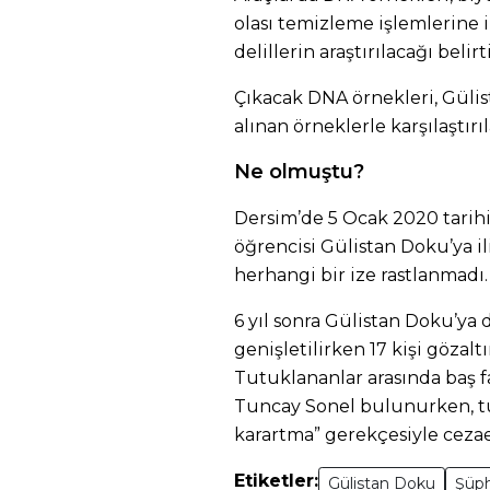
olası temizleme işlemlerine il
delillerin araştırılacağı belirti
Çıkacak DNA örnekleri, Güli
alınan örneklerle karşılaştırı
Ne olmuştu?
Dersim’de 5 Ocak 2020 tarih
öğrencisi Gülistan Doku’ya i
herhangi bir ize rastlanmadı.
6 yıl sonra Gülistan Doku’ya
genişletilirken 17 kişi gözaltı
Tutuklananlar arasında baş fa
Tuncay Sonel bulunurken, tu
karartma” gerekçesiyle cezae
Etiketler:
Gülistan Doku
Şüph