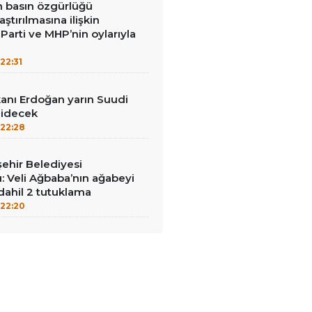
in basın özgürlüğü
raştırılmasına ilişkin
Parti ve MHP’nin oylarıyla
22:31
nı Erdoğan yarın Suudi
gidecek
22:28
ehir Belediyesi
: Veli Ağbaba’nın ağabeyi
dahil 2 tutuklama
22:20