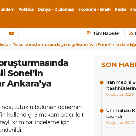
Gündem
Politika
Dünya – Diplomasi
Ekonomi – Emek
Kadın
Eko
Tüm Haberler
listan Doku soruşturmasında yeni gelişme: Vali Sonel’in kullandığı
soruşturmasında
SON HAB
li Sonel’in
ar Ankara’ya
İran Meclis 
‘taahhütlerin
6 Ağustos 2026
ında, tutuklu bulunan dönemin
Ummahan Kor
in kullandığı 3 makam aracı ile İl
taşındı
etaylı kriminal inceleme için
6 Ağustos 2026
nderildi.