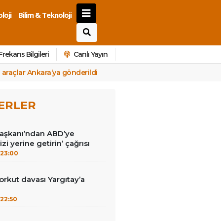
loji
Bilim & Teknoloji
Frekans Bilgileri
Canlı Yayın
 araçlar Ankara’ya gönderildi
ERLER
Başkanı’ndan ABD’ye
izi yerine getirin’ çağrısı
23:00
kut davası Yargıtay’a
22:50