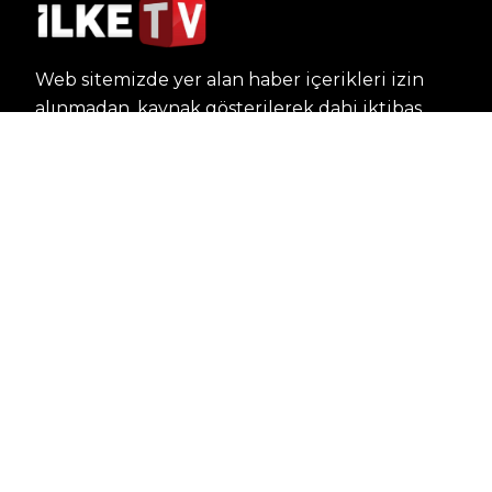
Web sitemizde yer alan haber içerikleri izin
alınmadan, kaynak gösterilerek dahi iktibas
edilemez. Kanuna aykırı ve izinsiz olarak
kopyalanamaz, başka yerde yayınlanamaz.
HABERLER
Dünya – Diplomasi
Kültür Sanat
Ekonomi – Emek
Bilim & Teknoloji