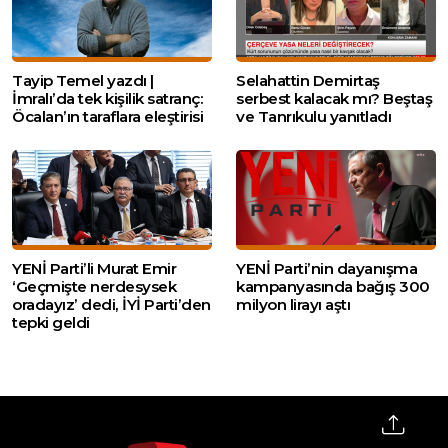
Tayip Temel yazdı |
Selahattin Demirtaş
İmralı’da tek kişilik satranç:
serbest kalacak mı? Beştaş
Öcalan’ın taraflara eleştirisi
ve Tanrıkulu yanıtladı
YENİ Parti’li Murat Emir
YENİ Parti’nin dayanışma
‘Geçmişte nerdesysek
kampanyasında bağış 300
oradayız’ dedi, İYİ Parti’den
milyon lirayı aştı
tepki geldi