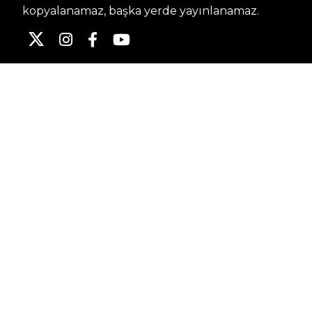
kopyalanamaz, başka yerde yayınlanamaz.
HABERLER
Dünya – Diplomasi
Kültür Sanat
Ekonomi – Emek
Bilim & Teknoloji
Spor
KVKK BILGILENDIRMESI
Kamera Aydınlatma Metni