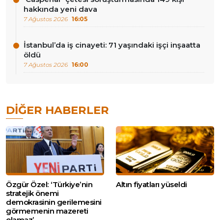
hakkında yeni dava
7 Ağustos 2026
16:05
İstanbul’da iş cinayeti: 71 yaşındaki işçi inşaatta
öldü
7 Ağustos 2026
16:00
DIĞER HABERLER
Özgür Özel: ‘Türkiye’nin
Altın fiyatları yüseldi
stratejik önemi
demokrasinin gerilemesini
görmemenin mazereti
olamaz’