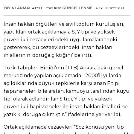
YAYINLANMA:
GÜNCELLENME:
4 EYLÜL 2025 16:20
4 EYLÜL 2025 16:21
İnsan hakları örgütleri ve sivil toplum kuruluşları,
yaptıkları ortak açıklamayla S, Y tipi ve yüksek
güvenlikli cezaevlerindeki uygulamalara tepki
göstererek, bu cezaevlerindeki insan hakları
ihlallerinin ‘doruğa çıktığını’ belirtti.
Türk Tabipleri Birliği’nin (TTB) Ankara’daki genel
merkezinde yapılan açıklamada “2000’li yıllarda
açıldıklarında büyük tepkilerle karşılanan F tipi
hapishaneleri bile aratan, kamuoyu tarafından kuyu
tipi olarak adlandırılan S tipi, Y tipi ve yüksek
güvenlikli hapishaneler ile insan hakları ihlalleri ne
yazık ki doruğa çıkmıştır.” ifadelerine yer verildi.
Ortak açıklamada cezaevleri “Söz konusu yeni tip