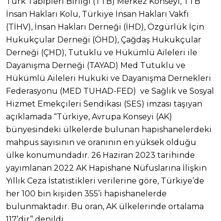
Türk Tabipleri Birliği (TTB) Merkez Konseyi, TTB
İnsan Hakları Kolu, Türkiye İnsan Hakları Vakfı
(TİHV), İnsan Hakları Derneği (İHD), Özgürlük İçin
Hukukçular Derneği (ÖHD), Çağdaş Hukukçular
Derneği (ÇHD), Tutuklu ve Hükümlü Aileleri ile
Dayanışma Derneği (TAYAD) Med Tutuklu ve
Hükümlü Aileleri Hukuki ve Dayanışma Dernekleri
Federasyonu (MED TUHAD-FED) ve Sağlık ve Sosyal
Hizmet Emekçileri Sendikası (SES) imzası taşıyan
açıklamada “Türkiye, Avrupa Konseyi (AK)
bünyesindeki ülkelerde bulunan hapishanelerdeki
mahpus sayısının ve oranının en yüksek olduğu
ülke konumundadır. 26 Haziran 2023 tarihinde
yayımlanan 2022 AK Hapishane Nüfuslarına İlişkin
Yıllık Ceza İstatistikleri verilerine göre, Türkiye’de
her 100 bin kişiden 355’i hapishanelerde
bulunmaktadır. Bu oran, AK ülkelerinde ortalama
117’dir” denildi.