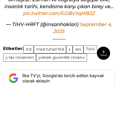
insanlık tarihi, kendisine karşı çıkan birey ve…
pic.twitter.com/GDBvYqMB2Z
— TİHV-HRFT (@insanhaklari)
September 4,
2025
Etiketler:
ihd
med tuhad fed
s
ses
TİHV
y tipi cezaevleri
yüksek güvenlikli cezaevi
İlke TV'yi, Google'da tercih edilen kaynak
olarak ekleyin
İlke TV’nin özel haberlerini ve güncel
gelişmeleri anında takip etmek için tıklayarak
WhatsApp kanalımıza abone olabilirsiniz.