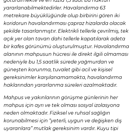
götürülmekte ve en fazla 1,5 saat bu haktan
yararlanabilmektedirler. Havalandırma 63
metrekare büyüklüğünde olup birbirini gören iki
koridorun havalandırması çapraz hizalarda olacak
şekilde tasarlanmıştır. Elektrikli tellerle çevrilmiş, tek
açık yer olan tavan dahi tellerle kapatılarak adeta
bir kafes görünümü oluşturulmuştur. Havalandırma
alanının mahpusun hücresi ile direkt ilgili olmaması
nedeniyle bu 1,5 saatlik sürede yağmurdan ve
güneşten korunma, tuvalet gibi acil ve kişisel
gereksinimler karşılanamamakta, havalandırma
haklarından yararlanma süreleri azalmaktadır.
Mahpus ve yakınlarının görüşme günlerinin her
mahpus için ayrı ve tek olması sosyal izolasyona
neden olmaktadır. Fiziksel ve ruhsal sağlığın
korunabilmesi için “yeterli, uygun ve değişken dış
uyaranlara” mutlak gereksinim vardır. Kuyu tipi