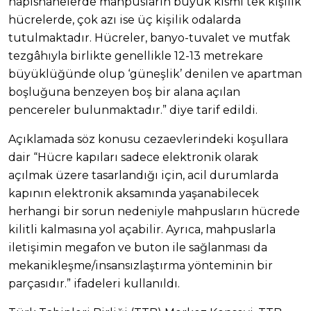
hapishanelerde mahpusların büyük kısmı tek kişilik
hücrelerde, çok azı ise üç kişilik odalarda
tutulmaktadır. Hücreler, banyo-tuvalet ve mutfak
tezgâhıyla birlikte genellikle 12-13 metrekare
büyüklüğünde olup ‘güneşlik’ denilen ve apartman
boşluğuna benzeyen boş bir alana açılan
pencereler bulunmaktadır.” diye tarif edildi.
Açıklamada söz konusu cezaevlerindeki koşullara
dair “Hücre kapıları sadece elektronik olarak
açılmak üzere tasarlandığı için, acil durumlarda
kapının elektronik aksamında yaşanabilecek
herhangi bir sorun nedeniyle mahpusların hücrede
kilitli kalmasına yol açabilir. Ayrıca, mahpuslarla
iletişimin megafon ve buton ile sağlanması da
mekanikleşme/insansızlaştırma yönteminin bir
parçasıdır.” ifadeleri kullanıldı.