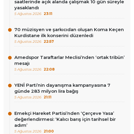
saatlerinde açık alanda çalışmak 10 gün süreyle
yasaklandı
5 Ağustos 2026
23:11
70 müzisyen ve şarkıcıdan oluşan Koma Keçen
Kurdistane ilk konserini düzenledi
5 Ağustos 2026
22:57
Amedspor Taraftarlar Meclisi’nden ‘ortak tribün’
mesajı
5 Ağustos 2026
22:08
YENİ Parti’nin dayanışma kampanyasına 7
günde 283 milyon lira bağış
5 Ağustos 2026
21:11
Emekçi Hareket Partisi’nden ‘Çerçeve Yasa’
değerlendirmesi: ‘Kalıcı barış için tarihsel bir
adım’
5 Ağustos 2026
21:00