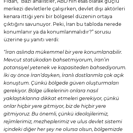
Fidan, “Bazı analistler, ABD’nin esas olarak güçlü
merkezi devletlerle çalışırken, devlet dışı aktörleri
kenara ittiği yeni bir bölgesel düzenin ortaya
çıktığını savunuyor. Peki, İran bu tabloda nerede
konumlanır ya da konumlanmalıdır?” sorusu
üzerine şu yanıtı verdi:
“İran aslında mükemmel bir yere konumlanabilir.
Mevcut statükodan bahsetmiyorum, İran’ın
potansiyel yetenek ve kapasiteden bahsediyorum.
İki ay önce İran’dayken, İranlı dostlarımla çok açık
konuştum. Çünkü bölgede güven oluşturmaları
gerekiyor. Bölge ülkelerinin onlara nasıl
yaklaştıklarına dikkat etmeleri gerekiyor, çünkü
onlar hiçbir yere gitmiyor, biz de hiçbir yere
gitmiyoruz. Bu önemli, çünkü ideolojilerimiz,
rejimlerimiz, mezheplerimiz ve ulus devlet sistemi
içindeki diğer her şey ne olursa olsun, bölgemizde