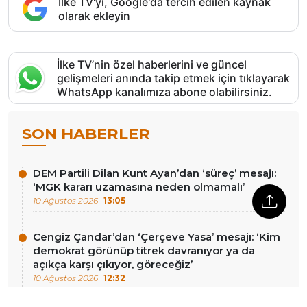
İlke TV'yi, Google'da tercih edilen kaynak
olarak ekleyin
İlke TV’nin özel haberlerini ve güncel
gelişmeleri anında takip etmek için tıklayarak
WhatsApp kanalımıza abone olabilirsiniz.
SON HABERLER
DEM Partili Dilan Kunt Ayan’dan ‘süreç’ mesajı:
‘MGK kararı uzamasına neden olmamalı’
10 Ağustos 2026
13:05
Cengiz Çandar’dan ‘Çerçeve Yasa’ mesajı: ‘Kim
demokrat görünüp titrek davranıyor ya da
açıkça karşı çıkıyor, göreceğiz’
10 Ağustos 2026
12:32