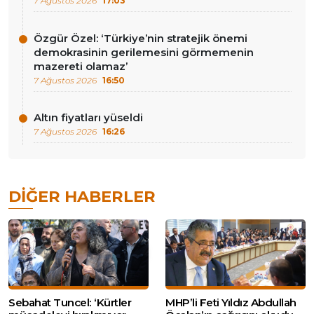
7 Ağustos 2026
17:03
Özgür Özel: ‘Türkiye’nin stratejik önemi
demokrasinin gerilemesini görmemenin
mazereti olamaz’
7 Ağustos 2026
16:50
Altın fiyatları yüseldi
7 Ağustos 2026
16:26
DIĞER HABERLER
Sebahat Tuncel: ‘Kürtler
MHP’li Feti Yıldız Abdullah