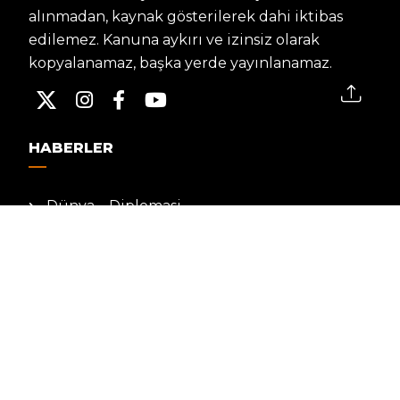
alınmadan, kaynak gösterilerek dahi iktibas
edilemez. Kanuna aykırı ve izinsiz olarak
kopyalanamaz, başka yerde yayınlanamaz.
HABERLER
Dünya – Diplomasi
Kültür Sanat
Ekonomi – Emek
Bilim & Teknoloji
Spor
KVKK BILGILENDIRMESI