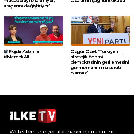
mücadeleyi bırakmıyor,
Öcalan’ın çağrısını okudu
araçlarını değiştiriyor’
Rojda Aslan’la
Özgür Özel: ‘Türkiye’nin
#MercekAltı
stratejik önemi
demokrasinin gerilemesini
görmemenin mazereti
olamaz’
Web sitemizde yer alan haber içerikleri izin