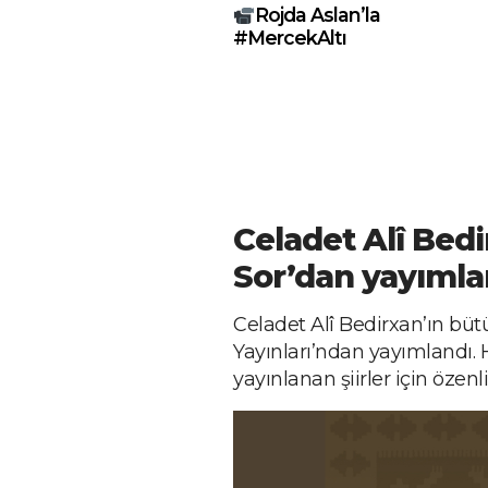
Rojda Aslan’la
#MercekAltı
Celadet Alî Bedir
Sor’dan yayımla
Celadet Alî Bedirxan’ın bütün
Yayınları’ndan yayımlandı
yayınlanan şiirler için özen