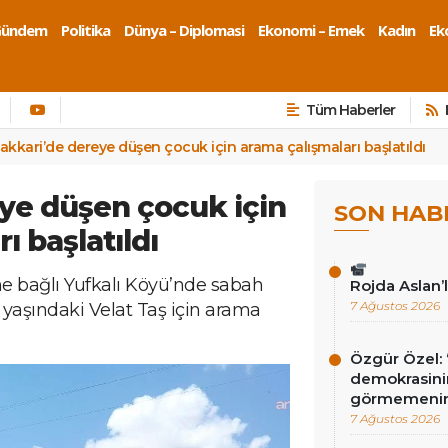
Gündem
Politika
Dünya – Diplomasi
Ekonomi – Emek
Kadın
Eko
Tüm Haberler
akkari’de dereye düşen çocuk için arama çalışmaları başlatıldı
ye düşen çocuk için
SON HAB
ı başlatıldı
ne bağlı Yufkalı Köyü’nde sabah
Rojda Aslan’
7 Ağustos 2026
 yaşındaki Velat Taş için arama
Özgür Özel: 
demokrasini
görmemenin
7 Ağustos 2026