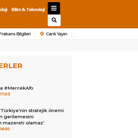
loji
Bilim & Teknoloji
Frekans Bilgileri
Canlı Yayın
ERLER
la #MercekAltı
17:03
‘Türkiye’nin stratejik önemi
n gerilemesini
 mazereti olamaz’
16:50