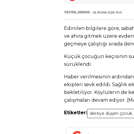
YAYINLANMA:
26 NISAN 2026 15:41
Edinilen bilgilere göre, saba
ve ahıra gitmek üzere evden
geçmeye çalıştığı sırada de
Küçük çocuğun keçisinin suy
sürüklendi.
Haber verilmesinin ardından 
ekipleri sevk edildi. Sağlık e
bekletiliyor. Köylülerin de k
çalışmaları devam ediyor. (M
Etiketler:
dereye düşen çocuk