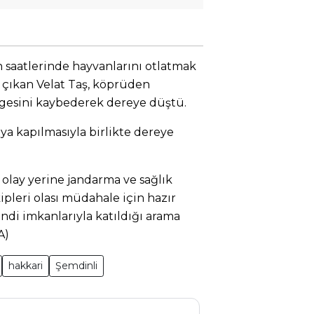
h saatlerinde hayvanlarını otlatmak
 çıkan Velat Taş, köprüden
ngesini kaybederek dereye düştü.
a kapılmasıyla birlikte dereye
olay yerine jandarma ve sağlık
kipleri olası müdahale için hazır
endi imkanlarıyla katıldığı arama
A)
hakkari
Şemdinli