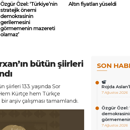
Özgür Özel: ‘Türkiye’nin
Altın fiyatları yüseldi
stratejik önemi
demokrasinin
gerilemesini
görmemenin mazereti
olamaz’
xan’ın bütün şiirleri
SON HAB
ndı
 şiirleri 133. yaşında Sor
Rojda Aslan’
7 Ağustos 2026
. Hem Kürtçe hem Türkçe
li bir arşiv çalışması tamamlandı.
Özgür Özel: 
demokrasini
görmemenin
7 Ağustos 2026