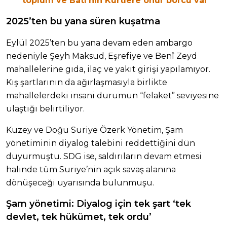
toplum ve Batı’nın Kürtlere onur borcu var
2025’ten bu yana süren kuşatma
Eylül 2025’ten bu yana devam eden ambargo
nedeniyle Şeyh Maksud, Eşrefiye ve Benî Zeyd
mahallelerine gıda, ilaç ve yakıt girişi yapılamıyor.
Kış şartlarının da ağırlaşmasıyla birlikte
mahallelerdeki insani durumun “felaket” seviyesine
ulaştığı belirtiliyor.
Kuzey ve Doğu Suriye Özerk Yönetim, Şam
yönetiminin diyalog talebini reddettiğini dün
duyurmuştu. SDG ise, saldırıların devam etmesi
halinde tüm Suriye’nin açık savaş alanına
dönüşeceği uyarısında bulunmuşu.
Şam yönetimi: Diyalog için tek şart ‘tek
devlet, tek hükümet, tek ordu’