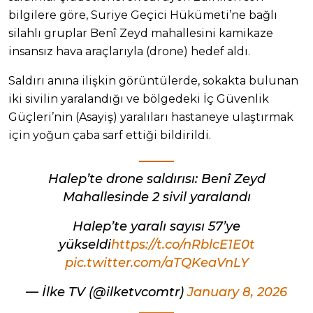
bilgilere göre, Suriye Geçici Hükümeti’ne bağlı
silahlı gruplar Benî Zeyd mahallesini kamikaze
insansız hava araçlarıyla (drone) hedef aldı.
Saldırı anına ilişkin görüntülerde, sokakta bulunan
iki sivilin yaralandığı ve bölgedeki İç Güvenlik
Güçleri’nin (Asayiş) yaralıları hastaneye ulaştırmak
için yoğun çaba sarf ettiği bildirildi.
Halep’te drone saldırısı: Benî Zeyd
Mahallesinde 2 sivil yaralandı
Halep’te yaralı sayısı 57’ye
yükseldi
https://t.co/nRblcE1E0t
pic.twitter.com/aTQKeaVnLY
— İlke TV (@ilketvcomtr)
January 8, 2026