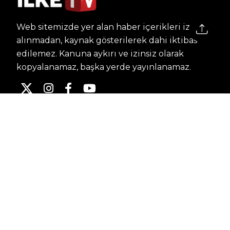
Web sitemizde yer alan haber içerikleri izin
alınmadan, kaynak gösterilerek dahi iktibas
edilemez. Kanuna aykırı ve izinsiz olarak
kopyalanamaz, başka yerde yayınlanamaz.
HABERLER
Dünya – Diplomasi
Kültür Sanat
Ekonomi – Emek
Bilim & Teknoloji
Spor