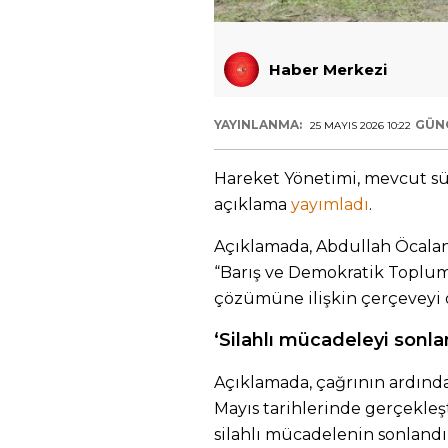
Haber Merkezi
YAYINLANMA:
GÜN
25 MAYIS 2026 10:22
Hareket Yönetimi, mevcut sür
açıklama
yayımladı
.
Açıklamada, Abdullah Öcalan
“Barış ve Demokratik Toplum
çözümüne ilişkin çerçeveyi o
‘Silahlı mücadeleyi sonl
Açıklamada, çağrının ardından
Mayıs tarihlerinde gerçekleşt
silahlı mücadelenin sonlandırı