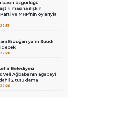
in basın özgürlüğü
raştırılmasına ilişkin
Parti ve MHP’nin oylarıyla
22:31
nı Erdoğan yarın Suudi
gidecek
22:28
ehir Belediyesi
: Veli Ağbaba’nın ağabeyi
dahil 2 tutuklama
22:20