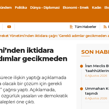
Gündem
Politika
Dünya – Diplomasi
Ekonomi – Emek
Kadın
Eko
Tüm Haberler
reket Yönetimi’nden iktidara çağrı: ‘Gerekli adımlar gecikmeden at
i’nden iktidara
SON HAB
 adımlar gecikmeden
İran Meclis 
‘taahhütlerin
6 Ağustos 2026
ürece ilişkin yaptığı açıklamada
a olacak bir çözüm için gerekli
Ummahan Kor
çağrısı yaptı. Açıklamada,
taşındı
, özgürlük yasaları ve demokratik
6 Ağustos 2026
lepleri öne çıktı.