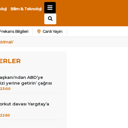
loji
Bilim & Teknoloji
Frekans Bilgileri
Canlı Yayın
ılmalı’
ERLER
Başkanı’ndan ABD’ye
izi yerine getirin’ çağrısı
23:00
kut davası Yargıtay’a
22:50