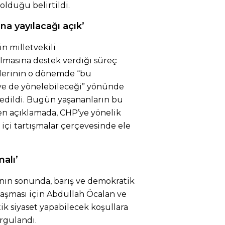
lduğu belirtildi.
ana yayılacağı açık’
n milletvekili
lmasına destek verdiği süreç
çlerinin o dönemde “bu
ye de yönelebileceği” yönünde
edildi. Bugün yaşananların bu
len açıklamada, CHP’ye yönelik
 içi tartışmalar çerçevesinde ele
malı’
nın sonunda, barış ve demokratik
laşması için Abdullah Öcalan ve
k siyaset yapabilecek koşullara
rgulandı.