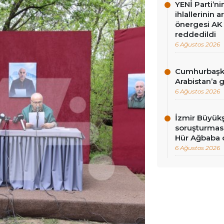
YENİ Parti’n
ihlallerinin a
önergesi AK 
reddedildi
6 Ağustos 2026
Cumhurbaşka
Arabistan’a 
6 Ağustos 2026
İzmir Büyükş
soruşturması
Hür Ağbaba 
6 Ağustos 2026