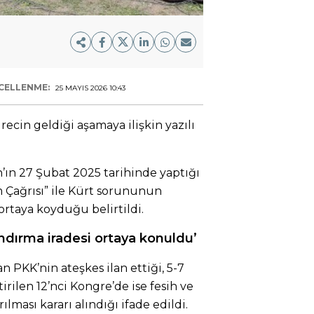
CELLENME:
25 MAYIS 2026 10:43
ecin geldiği aşamaya ilişkin yazılı
’ın 27 Şubat 2025 tarihinde yaptığı
 Çağrısı” ile Kürt sorununun
rtaya koyduğu belirtildi.
andırma iradesi ortaya konuldu’
 PKK’nin ateşkes ilan ettiği, 5-7
irilen 12’nci Kongre’de ise fesih ve
lması kararı alındığı ifade edildi.