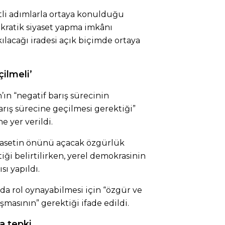
itli adımlarla ortaya konulduğu
kratik siyaset yapma imkânı
kılacağı iradesi açık biçimde ortaya
çilmeli’
ın “negatif barış sürecinin
arış sürecine geçilmesi gerektiği”
 yer verildi.
asetin önünü açacak özgürlük
tiği belirtilirken, yerel demokrasinin
sı yapıldı.
ada rol oynayabilmesi için “özgür ve
şmasının” gerektiği ifade edildi.
a tepki