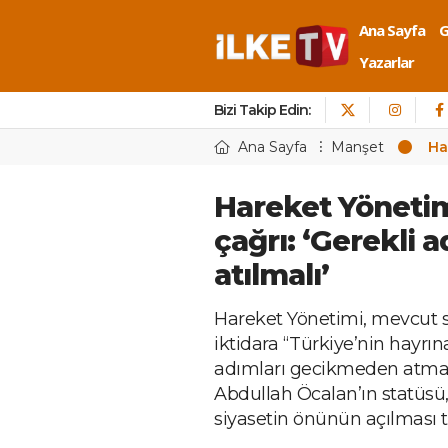
Ana Sayfa
Yazarlar
Bizi Takip Edin:
Ana Sayfa
Manşet
Ha
Hareket Yönetim
çağrı: ‘Gerekli
atılmalı’
Hareket Yönetimi, mevcut s
iktidara “Türkiye’nin hayrın
adımları gecikmeden atma” 
Abdullah Öcalan’ın statüsü
siyasetin önünün açılması ta