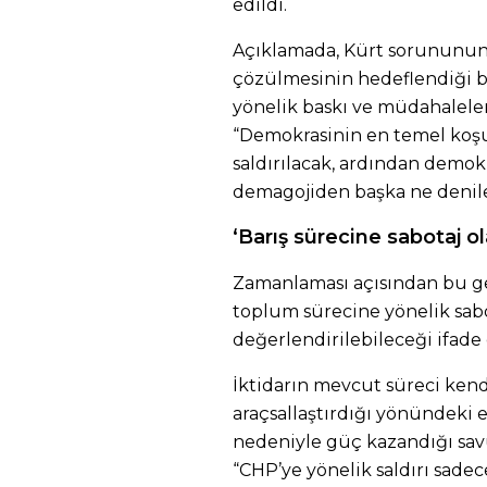
edildi.
Açıklamada, Kürt sorununu
çözülmesinin hedeflendiği bi
yönelik baskı ve müdahaleler
“Demokrasinin en temel koşu
saldırılacak, ardından demok
demagojiden başka ne denilebi
‘Barış sürecine sabotaj ol
Zamanlaması açısından bu ge
toplum sürecine yönelik sabo
değerlendirilebileceği ifade 
İktidarın mevcut süreci kend
araçsallaştırdığı yönündeki e
nedeniyle güç kazandığı sav
“CHP’ye yönelik saldırı sade