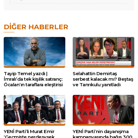
DIĞER HABERLER
Tayip Temel yazdı |
Selahattin Demirtaş
İmralı’da tek kişilik satranç:
serbest kalacak mı? Beştaş
Öcalan’ın taraflara eleştirisi
ve Tanrıkulu yanıtladı
YENİ Parti’li Murat Emir
YENİ Parti’nin dayanışma
‘Geçmişte nerdesysek
kampanyasında bağış 300