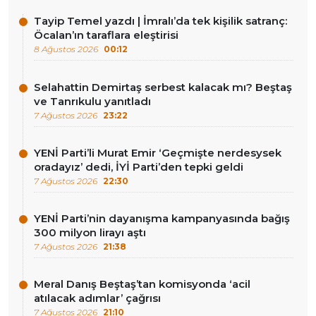
Tayip Temel yazdı | İmralı’da tek kişilik satranç:
Öcalan’ın taraflara eleştirisi
8 Ağustos 2026
00:12
Selahattin Demirtaş serbest kalacak mı? Beştaş
ve Tanrıkulu yanıtladı
7 Ağustos 2026
23:22
YENİ Parti’li Murat Emir ‘Geçmişte nerdesysek
oradayız’ dedi, İYİ Parti’den tepki geldi
7 Ağustos 2026
22:30
YENİ Parti’nin dayanışma kampanyasında bağış
300 milyon lirayı aştı
7 Ağustos 2026
21:38
Meral Danış Beştaş’tan komisyonda ‘acil
atılacak adımlar’ çağrısı
7 Ağustos 2026
21:10