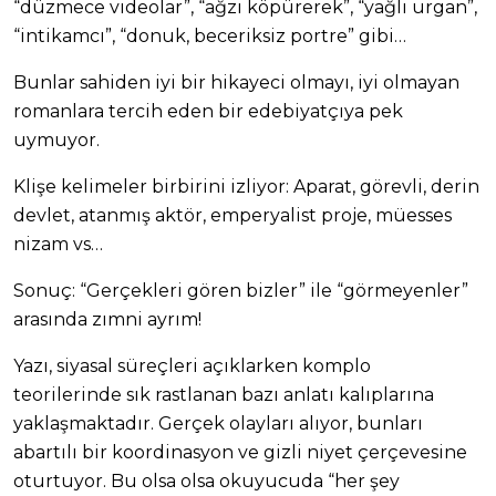
“düzmece videolar”, “ağzı köpürerek”, “yağlı urgan”,
“intikamcı”, “donuk, beceriksiz portre” gibi…
Bunlar sahiden iyi bir hikayeci olmayı, iyi olmayan
romanlara tercih eden bir edebiyatçıya pek
uymuyor.
Klişe kelimeler birbirini izliyor: Aparat, görevli, derin
devlet, atanmış aktör, emperyalist proje, müesses
nizam vs…
Sonuç: “Gerçekleri gören bizler” ile “görmeyenler”
arasında zımni ayrım!
Yazı, siyasal süreçleri açıklarken komplo
teorilerinde sık rastlanan bazı anlatı kalıplarına
yaklaşmaktadır. Gerçek olayları alıyor, bunları
abartılı bir koordinasyon ve gizli niyet çerçevesine
oturtuyor. Bu olsa olsa okuyucuda “her şey