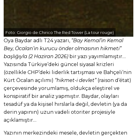
Foto:
Giorgio de Chirico The Red Tower (La tour rouge)
Oya Baydar adlı T24 yazarı,
“Bay Kemal’in Kemal
Bey, Öcalan’ın kurucu önder olmasının hikmeti”
başlığıyla (2 Haziran 2026)
bir yazı yayımlamıştır…
Yazısında Türkiye’deki güncel siyasal krizleri
(özellikle CHP’deki liderlik tartışması ve Bahçeli’nin
Kürt Öcalan açılımı)
“hikmet-i devlet”
(raison d’état)
çerçevesinde yorumlamış, oldukça eleştirel ve
konspiratif bir analiz yapmıştır. Baydar, olayları
tesadüf ya da kişisel hırslarla değil, devletin (ya da
derin yapının) uzun vadeli otoriter projesiyle
açıklamıştır…
Yazının merkezindeki mesele, devletin gerçekten