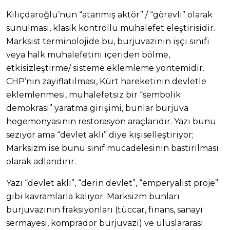
Kılıçdaroğlu’nun “atanmış aktör” / “görevli” olarak
sunulması, klasik kontrollü muhalefet eleştirisidir.
Marksist terminolojide bu, burjuvazinin işçi sınıfı
veya halk muhalefetini içeriden bölme,
etkisizleştirme/ sisteme eklemleme yöntemidir.
CHP’nin zayıflatılması, Kürt hareketinin devletle
eklemlenmesi, muhalefetsiz bir “sembolik
demokrasi” yaratma girişimi, bunlar burjuva
hegemonyasının restorasyon araçlarıdır. Yazı bunu
seziyor ama “devlet aklı” diye kişiselleştiriyor;
Marksizm ise bunu sınıf mücadelesinin bastırılması
olarak adlandırır.
Yazı “devlet aklı”, “derin devlet”, “emperyalist proje”
gibi kavramlarla kalıyor. Marksizm bunları
burjuvazinin fraksiyonları (tüccar, finans, sanayi
sermayesi, komprador burjuvazi) ve uluslararası