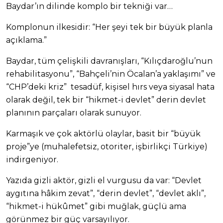
Baydar’ın dilinde komplo bir tekniği var…
Komplonun ilkesidir: “Her şeyi tek bir büyük planla
açıklama.”
Baydar, tüm çelişkili davranışları, “Kılıçdaroğlu’nun
rehabilitasyonu”, “Bahçeli’nin Öcalan’a yaklaşımı” ve
“CHP’deki kriz” tesadüf, kişisel hırs veya siyasal hata
olarak değil, tek bir “hikmet-i devlet” derin devlet
planının parçaları olarak sunuyor.
Karmaşık ve çok aktörlü olaylar, basit bir “büyük
proje”ye (muhalefetsiz, otoriter, işbirlikçi Türkiye)
indirgeniyor.
Yazıda gizli aktör, gizli el vurgusu da var: “Devlet
aygıtına hâkim zevat”, “derin devlet”, “devlet aklı”,
“hikmet-i hükûmet” gibi muğlak, güçlü ama
görünmez bir güç varsayılıyor.