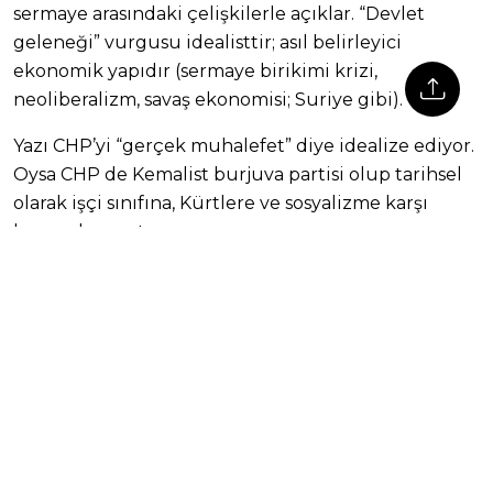
sermaye arasındaki çelişkilerle açıklar. “Devlet
geleneği” vurgusu idealisttir; asıl belirleyici
ekonomik yapıdır (sermaye birikimi krizi,
neoliberalizm, savaş ekonomisi; Suriye gibi).
Yazı CHP’yi “gerçek muhalefet” diye idealize ediyor.
Oysa CHP de Kemalist burjuva partisi olup tarihsel
olarak işçi sınıfına, Kürtlere ve sosyalizme karşı
konumlanmıştır.
Marksizm için burjuva demokrasisiyle, burjuva
otoriterliği arasında nitelik farkı değil, biçim farkı
vardır; ikisi de sermaye diktatörlüğüdür.
Yazı “demokratikleşme” istiyor ama Marksist açıdan
asıl mesele kapitalizmin aşılması ve proleterya
diktatörlüğüdür. “Devlet aklı” eleştirisi, devletin
kendisinin sınıf aygıtı olduğu gerçeğini gölgeliyor.