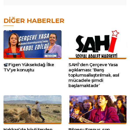
DIĞER HABERLER
Figen Yüksekdağ İlke
SAHİ’den Çerçeve Yasa
TV’ye konuştu
açıklaması: ‘Barış
toplumsallaştırılmalı, asıl
mücadele şimdi
başlamaktadır’
Hakkari’de köylülerden
Bilgesu Erenus, son