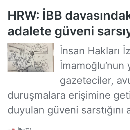
HRW: İBB davasındaki
adalete güveni sarsı
İnsan Hakları 
İmamoğlu’nun y
gazeteciler, a
duruşmalara erişimine getir
duyulan güveni sarstığını a
İlke TV